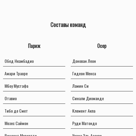
Составы команд
Париж
Осер
Обед Нкамбадио
Донован Леон
Амари Траоре
Гидеон Менса
Мбоу Мустафа
Ламин Си
Отавио
Синали Диоманде
Тибо де Смет
Клемент Акпа
Мозес Саймон
Руди Матондо
Винсент Маркетти
Усама Эль Аззузи