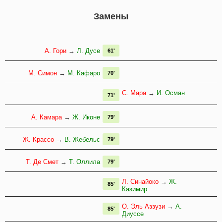
Замены
А. Гори
→
Л. Дусе
61'
М. Симон
→
М. Кафаро
70'
С. Мара
→
И. Осман
71'
А. Камара
→
Ж. Иконе
79'
Ж. Крассо
→
В. Жебельс
79'
Т. Де Смет
→
Т. Оллила
79'
Л. Синайоко
→
Ж.
85'
Казимир
О. Эль Аззузи
→
А.
85'
Диуссе