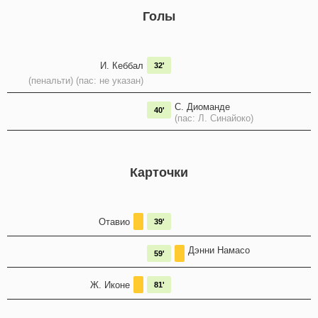
Голы
И. Кеббал
32'
(пенальти) (пас: не указан)
С. Диоманде
40'
(пас: Л. Синайоко)
Карточки
Отавио
39'
Дэнни Намасо
59'
Ж. Иконе
81'