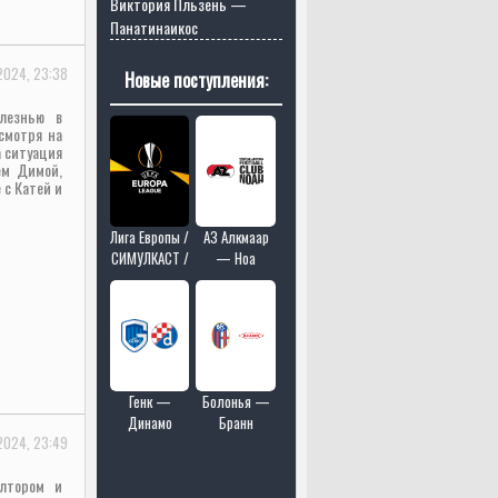
Виктория Пльзень —
Панатинаикос
2024, 23:38
Новые поступления:
олезнью в
смотря на
а ситуация
ем Димой,
 с Катей и
Лига Европы /
АЗ Алкмаар
СИМУЛКАСТ /
— Ноа
МУЛЬТИКАСТ
/ 4 матчей в
одном эфире
Генк —
Болонья —
Динамо
Бранн
2024, 23:49
Загреб
елтором и