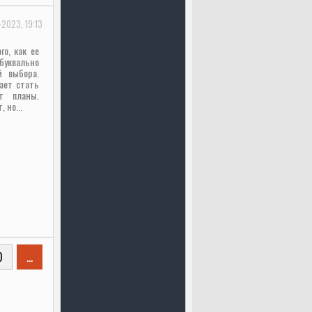
-2023, 19:13
го, как ее
уквально
й выбора.
ает стать
т планы.
 но...
0
...