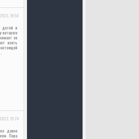
-2023, 18:56
т детей и
у которого
онимает ее
ает взять
настоящей
..
2023, 19:24
Она давно
еем. Пара