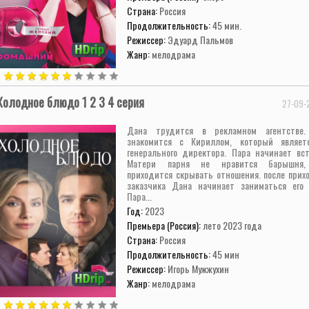
Страна:
Россия
Продолжительность:
45 мин.
Режиссер:
Эдуард Пальмов
Жанр:
мелодрама
Холодное блюдо 1 2 3 4 серия
27-09-
Дана трудится в рекламном агентстве.
знакомится с Кириллом, который являет
генерального директора. Пара начинает вст
Матери парня не нравится барышня,
приходится скрывать отношения. после прихо
заказчика Дана начинает заниматься его 
Пара...
Год:
2023
Премьера (Россия):
лето 2023 года
Страна:
Россия
Продолжительность:
45 мин
Режиссер:
Игорь Мужжухин
Жанр:
мелодрама