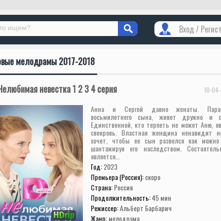
Вход / Регис
овые мелодрамы 2017-2018
Нелюбимая невестка 1 2 3 4 серия
18-04-
Анна и Сергей давно женаты. Пара
восьмилетнего сына, живет дружно и сч
Единственной, кто терпеть не может Аню, яв
свекровь. Властная женщина ненавидит н
хочет, чтобы ее сын развелся как можно
шантажируя его наследством. Состоятел
является...
Год:
2023
Премьера (Россия):
скоро
Страна:
Россия
Продолжительность:
45 мин
Режиссер:
Альберт Барбарич
Жанр:
мелодрама