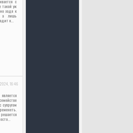
ивается с
 такой уж
но ходя к
я, а лишь
дит к...
2024, 16:46
 является
 семействе
 супругом
еменеть.
 решается
сто...