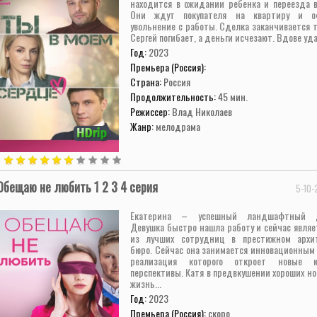
находится в ожидании ребенка и переезда в
Они ждут покупателя на квартиру и о
увольнение с работы. Сделка заканчивается 
Сергей погибает, а деньги исчезают. Вдове уда
Год:
2023
Премьера (Россия):
Страна:
Россия
Продолжительность:
45 мин.
Режиссер:
Влад Николаев
Жанр:
мелодрама
Обещаю не любить 1 2 3 4 серия
5-10-
Екатерина – успешный ландшафтный д
Девушка быстро нашла работу и сейчас являе
из лучших сотрудниц в престижном архи
бюро. Сейчас она занимается инновационным 
реализация которого откроет новые к
перспективы. Катя в предвкушении хороших но
жизнь...
Год:
2023
Премьера (Россия):
скоро