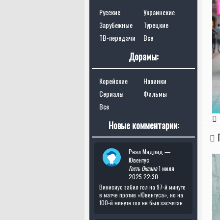
Русские
Украинские
Зарубежные
Турецкие
ТВ-передачи
Все
Дорамы:
Корейские
Новинки
Сериалы
Фильмы
Все
Новые комментарии:
Реал Мадрид —
Ювентус
Гость Оксана
1 июля
2025 22:30
Винисиус забил гол на 97-й минуте
в матче против «Ювентуса», но на
100-й минуте гол не был засчитан.