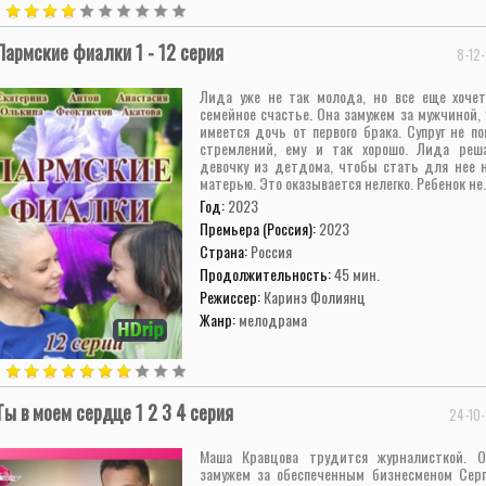
Пармские фиалки 1 - 12 серия
8-12
Лида уже не так молода, но все еще хоче
семейное счастье. Она замужем за мужчиной, 
имеется дочь от первого брака. Супруг не п
стремлений, ему и так хорошо. Лида реш
девочку из детдома, чтобы стать для нее 
матерью. Это оказывается нелегко. Ребенок не.
Год:
2023
Премьера (Россия):
2023
Страна:
Россия
Продолжительность:
45 мин.
Режиссер:
Каринэ Фолиянц
Жанр:
мелодрама
Ты в моем сердце 1 2 3 4 серия
24-10-
Маша Кравцова трудится журналисткой. 
замужем за обеспеченным бизнесменом Серг