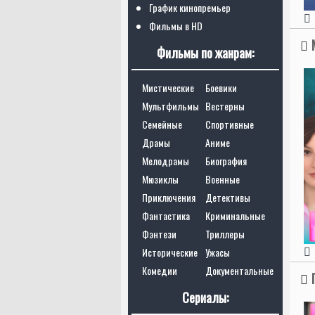
График кинопремьер
Фильмы в HD
Фильмы по жанрам:
Мистические
Боевики
Мультфильмы
Вестерны
Семейные
Спортивные
Драмы
Аниме
Мелодрамы
Биография
Мюзиклы
Военные
Приключения
Детективы
Фантастика
Криминальные
Фэнтези
Триллеры
Исторические
Ужасы
Комедии
Документальные
Сериалы: