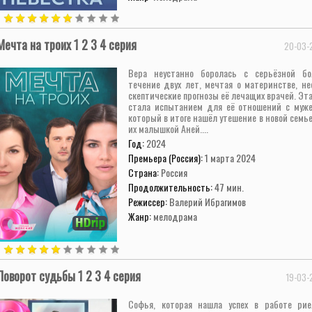
Мечта на троих 1 2 3 4 серия
20-03-
Вера неустанно боролась с серьёзной б
течение двух лет, мечтая о материнстве, не
скептические прогнозы её лечащих врачей. Эт
стала испытанием для её отношений с муж
который в итоге нашёл утешение в новой семье
их малышкой Аней....
Год:
2024
Премьера (Россия):
1 марта 2024
Страна:
Россия
Продолжительность:
47 мин.
Режиссер:
Валерий Ибрагимов
Жанр:
мелодрама
Поворот судьбы 1 2 3 4 серия
19-03-
Софья, которая нашла успех в работе ри