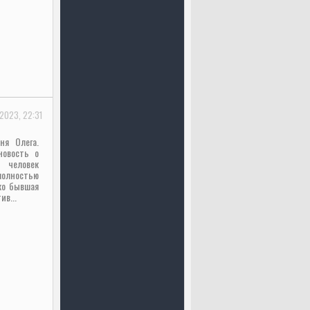
2023, 22:31
ня Олега.
новость о
й человек
полностью
ко бывшая
ив...