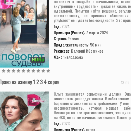
готовится к свадьбе с начальником, сталк
внутренними трудностями, делая её жизнь не
идеальной. Попытки найти решение, регуляр
психотерапевту, не приносят облегчени
углубляют её чувство безысходности. Это приво
Год:
2024
Премьера (Россия):
7 марта 2024
Страна:
Россия
Продолжительность:
50 мин.
Режиссер:
Валерий Ибрагимов
Жанр:
мелодрама
Право на измену 1 2 3 4 серия
13-02-
Ольга занимается серьезными делами. Она
гинекологом-репродуктологом. В собственном
барышня сталкивается с проблемами. У нее с
несовместимость, которая мешает забер
Несмотря на все противопоказания, женщина
на ЭКО, но потом начинаются нюансы. Павел про
Год:
2023
Премьера (Россия):
скоро