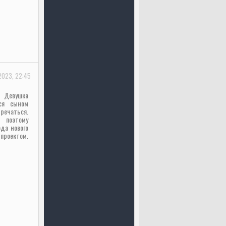
2023, 22:45
 Девушка
ся сыном
речаться.
 поэтому
да нового
проектом.