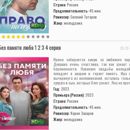
Страна:
Россия
Продолжительность:
45 мин.
Режиссер:
Евгений Татаров
Жанр:
мелодрама
Без памяти любя 1 2 3 4 серия
25-12-
Ирина собирается замуж за любимого пар
Девушка очень счастлива, так как узнает 
беременности. Накануне свадьбы молодо
попадает в аварию и теряет память. Ира 
вычеркнута из воспоминаний, остались толь
супруга и сын, которых Олег узнает. Яна не прот
Год:
2023
Премьера (Россия):
2023
Страна:
Россия
Продолжительность:
45 мин.
Режиссер:
Карен Захаров
Жанр:
мелодрама