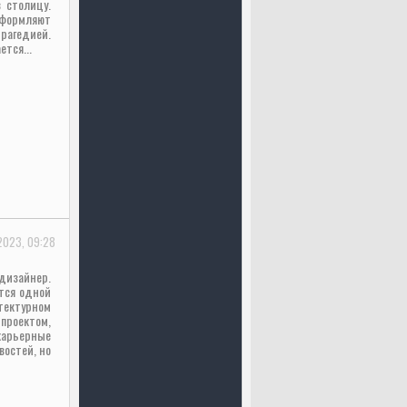
 столицу.
формляют
трагедией.
ется...
2023, 09:28
изайнер.
тся одной
тектурном
проектом,
арьерные
востей, но