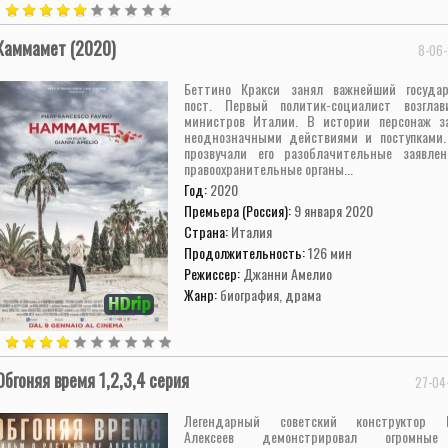
Хаммамет (2020)
8-06-
Беттино Кракси занял важнейший госуда
пост. Первый политик-социалист возгла
министров Италии. В истории персонаж з
неоднозначными действиями и поступками.
прозвучали его разоблачительные заявлен
правоохранительные органы...
Год:
2020
Премьера (Россия):
9 января 2020
Страна:
Италия
Продолжительность:
126 мин
Режиссер:
Джанни Амелио
Жанр:
биография, драма
Обгоняя время 1,2,3,4 серия
27-04
Легендарный советский конструктор Р
Алексеев демонстрировал огромные 