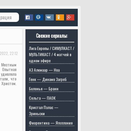
трация
Свежие сериалы:
Лига Европы / СИМУЛКАСТ /
-2022, 22:12
МУЛЬТИКАСТ / 4 матчей в
одном эфире
. Местным
. Опытная
АЗ Алкмаар — Ноа
 удивляла
тали, что
Генк — Динамо Загреб
 Христом.
Болонья — Бранн
Сельта — ПАОК
Кристал Пэлас —
Зриньски
Фиорентина — Ягеллония