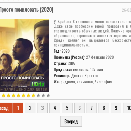
Просто помиловать (2020)
26-03
У Брайана Стивенсона много положительных
Даже свою профессию герой превратил в 
справедливость обычных людей. Получив юр
образование, персонаж становится хорошим а
Среди коллег он выделяется бескорыст
принципиальностью...
Год:
2020
Премьера (Россия):
27 февраля 2020
Страна:
США
Продолжительность:
137 мин
Режиссер:
Дестин Креттон
Жанр:
драма, криминал, биография
азад
1
2
3
4
5
6
7
8
9
1
Вперед