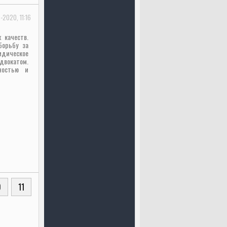
-2020, 11:16
 качеств.
борьбу за
идическое
двокатом.
ностью и
0
11