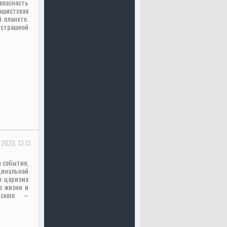
опасность
шистская
й планете.
трашной
-2020, 13:13
е события,
динальной
в царизма
о жизни и
дского –