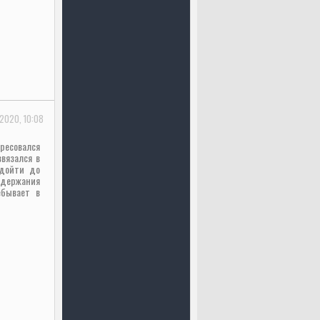
2020, 10:08
ресовался
ввязался в
 дойти до
адержания
ебывает в