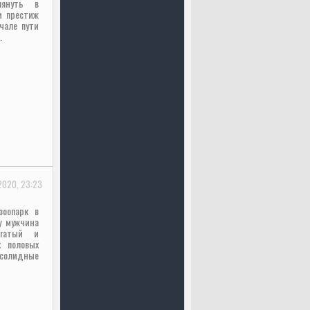
лянуть в
и престиж
чале пути
.
2020, 23:23
зоопарк в
у мужчина
огатый и
х половых
и солидные