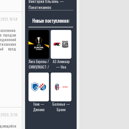
Виктория Пльзень —
Панатинаикос
2021, 16:54
Новые поступления:
аселения.
о городам
единений
тизанские
ный вред
Лига Европы /
АЗ Алкмаар
СИМУЛКАСТ /
— Ноа
МУЛЬТИКАСТ
/ 4 матчей в
одном эфире
Генк —
Болонья —
Динамо
Бранн
-2020, 11:26
Загреб
ждающейся