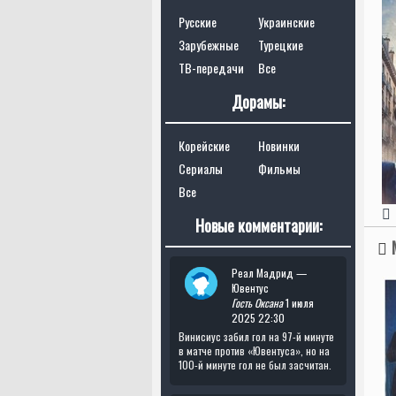
Русские
Украинские
Зарубежные
Турецкие
ТВ-передачи
Все
Дорамы:
Корейские
Новинки
Сериалы
Фильмы
Все
Новые комментарии:
Реал Мадрид —
Ювентус
Гость Оксана
1 июля
2025 22:30
Винисиус забил гол на 97-й минуте
в матче против «Ювентуса», но на
100-й минуте гол не был засчитан.