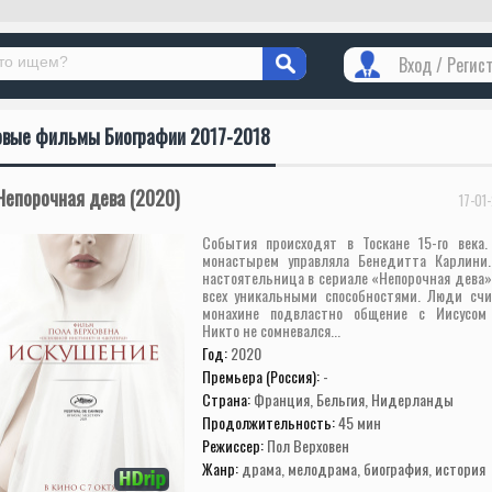
Вход / Регис
овые фильмы Биографии 2017-2018
Непорочная дева (2020)
17-01
События происходят в Тоскане 15-го века
монастырем управляла Бенедитта Карлини
настоятельница в сериале «Непорочная дева»
всех уникальными способностями. Люди счи
монахине подвластно общение с Иисусом
Никто не сомневался...
Год:
2020
Премьера (Россия):
-
Страна:
Франция, Бельгия, Нидерланды
Продолжительность:
45 мин
Режиссер:
Пол Верховен
Жанр:
драма, мелодрама, биография, история