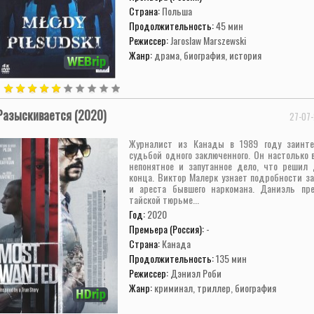
Страна:
Польша
Продолжительность:
45 мин
Режиссер:
Jaroslaw Marszewski
Жанр:
драма, биография, история
Разыскивается (2020)
27-07-
Журналист из Канады в 1989 году заинте
судьбой одного заключенного. Он настолько 
непонятное и запутанное дело, что решил
конца. Виктор Малерк узнает подробности з
и ареста бывшего наркомана. Даниэль пр
тайской тюрьме...
Год:
2020
Премьера (Россия):
-
Страна:
Канада
Продолжительность:
135 мин
Режиссер:
Дэниэл Роби
Жанр:
криминал, триллер, биография