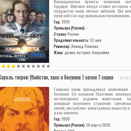
Инновационные проекты позволяли заг
будущее. Мужчина всегда ставил интересы 
государства выше личных амбиций. Уже вна
герой работал над уникальным пассажирским..
Год:
2020
Премьера (Россия):
-
Страна:
Россия
Продолжительность:
52 мин
Режиссер:
Леонид Пляскин
Жанр:
драма, история, биография
Король тигров: Убийство, хаос и безумие 1 сезон 7 серия
12-04-
Главному герою принадлежал крупнейший 
Оклахоме. Его называли Экзотиком, поскольк
интересовался редкими животными. Б
успешный бизнесмен сторонник случайны
связей, употребляет психотропные вещества 
дозы алкоголя...
Год:
2020
Премьера (Россия):
20 марта 2020
Страна:
США