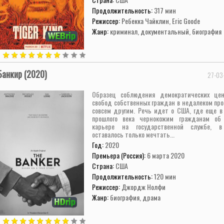
Продолжительность:
317 мин
Режиссер:
Ребекка Чайклин, Eric Goode
Жанр:
криминал, документальный, биография
Банкир (2020)
27-03
Образец соблюдения демократических це
свобод собственных граждан в недалеком пр
совсем другим. Речь идет о США, где еще в
прошлого века чернокожим гражданам об
карьере на государственной службе, в
оставалось только мечтать...
Год:
2020
Премьера (Россия):
6 марта 2020
Страна:
США
Продолжительность:
120 мин
Режиссер:
Джордж Нолфи
Жанр:
биография, драма