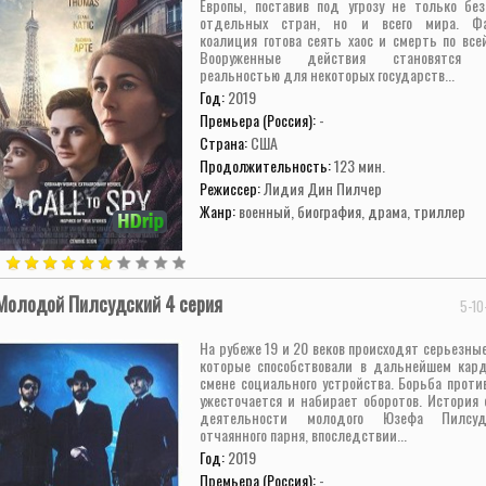
Европы, поставив под угрозу не только без
отдельных стран, но и всего мира. Фа
коалиция готова сеять хаос и смерть по все
Вооруженные действия становятся с
реальностью для некоторых государств...
Год:
2019
Премьера (Россия):
-
Страна:
США
Продолжительность:
123 мин.
Режиссер:
Лидия Дин Пилчер
Жанр:
военный, биография, драма, триллер
Молодой Пилсудский 4 серия
5-10
На рубеже 19 и 20 веков происходят серьезны
которые способствовали в дальнейшем кар
смене социального устройства. Борьба проти
ужесточается и набирает оборотов. История 
деятельности молодого Юзефа Пилсу
отчаянного парня, впоследствии...
Год:
2019
Премьера (Россия):
-