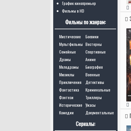
График кинопремьер
Фильмы в HD
Фильмы по жанрам:
Мистические
Боевики
Мультфильмы
Вестерны
Семейные
Спортивные
Драмы
Аниме
Мелодрамы
Биография
Мюзиклы
Военные
Приключения
Детективы
Фантастика
Криминальные
Фэнтези
Триллеры
Исторические
Ужасы
Комедии
Документальные
Сериалы: