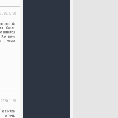
2020, 10:50
рственный
вил Совет
апомнился
 Как гром
ия, когда
-2020, 11:26
остислав
успехи.