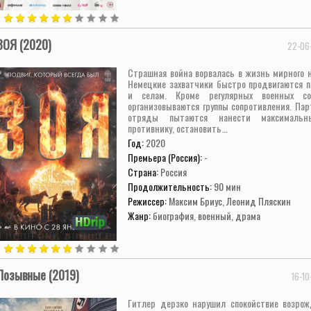
ЗОЯ (2020)
22-06-
Страшная война ворвалась в жизнь мирного н
Немецкие захватчики быстро продвигаются п
и селам. Кроме регулярных военных со
организовываются группы сопротивления. Пар
отряды пытаются нанести максималь
противнику, остановить...
Год:
2020
Премьера (Россия):
-
Страна:
Россия
Продолжительность:
90 мин
Режиссер:
Максим Бриус, Леонид Пляскин
Жанр:
биография, военный, драма
Позывные (2019)
16-10
Гитлер дерзко нарушил спокойствие возро