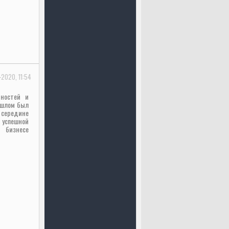
-2020, 11:54
нностей и
ошлом был
 середине
 успешной
 бизнесе