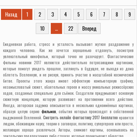
Назад
1
2
3
4
5
6
7
8
9
10
...
22
Вперед
Ежедневная работа, стресс и усталость вызывают жуткое раздражение у
каждого человека. Как же хочется хорошенько отдохнуть, посмотрев
увлекательный кинофильм, который точно не разочарует. Фантастические
фильмы новинки 2017 являются действительно потрясающими картинами,
которые помогут увидеть прошлое, заглянуть в будущее, не выходя из дома
облететь Вселенную, и не рискуя, принять участие в масштабной космической
битве. Проекты этого жанра имеют эффектную компьютерную графику,
незамысловатый сюжет, обаятельных героев и массу уникальных режиссёрских
ходов, созданных специально для съёмок. Создатели придумывают основную
сюжетную концепцию, которую развивают на протяжении всего действия.
Иногда, авторская задумка описывается в нескольких одноимённых картинах,
образуя целую серию
фильмов
, события которых происходят в собственной
выдуманной Вселенной.
Смотреть онлайн фантастику 2017 бесплатно
нравится
людям, обожающим науку, теории о заговорах, политику, супергероев или просто,
желающих хорошо развлечься. Авторы, снимают картины, основываясь на
зрительских предпочтениях либо страхах, которые пронизывают общество.