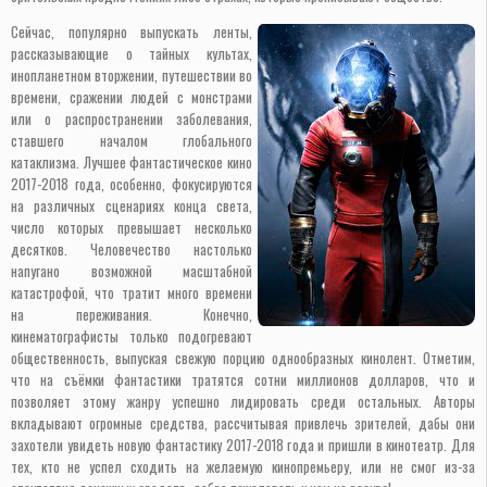
Сейчас, популярно выпускать ленты,
рассказывающие о тайных культах,
инопланетном вторжении, путешествии во
времени, сражении людей с монстрами
или о распространении заболевания,
ставшего началом глобального
катаклизма. Лучшее фантастическое кино
2017-2018 года, особенно, фокусируются
на различных сценариях конца света,
число которых превышает несколько
десятков. Человечество настолько
напугано возможной масштабной
катастрофой, что тратит много времени
на переживания. Конечно,
кинематографисты только подогревают
общественность, выпуская свежую порцию однообразных кинолент. Отметим,
что на съёмки фантастики тратятся сотни миллионов долларов, что и
позволяет этому жанру успешно лидировать среди остальных. Авторы
вкладывают огромные средства, рассчитывая привлечь зрителей, дабы они
захотели увидеть новую фантастику 2017-2018 года и пришли в кинотеатр. Для
тех, кто не успел сходить на желаемую кинопремьеру, или не смог из-за