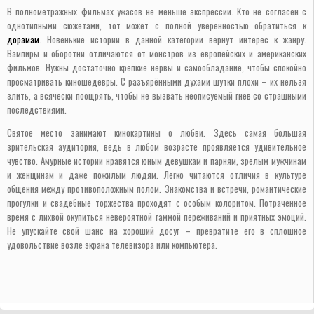
В полнометражных фильмах ужасов не меньше экспрессии. Кто не согласен с
однотипными сюжетами, тот может с полной уверенностью обратиться к
дорамам
. Новенькие истории в данной категории вернут интерес к жанру.
Вампиры и оборотни отличаются от монстров из европейских и американских
фильмов. Нужны достаточно крепкие нервы и самообладание, чтобы спокойно
просматривать киношедевры. С разъярёнными духами шутки плохи – их нельзя
злить, а всячески поощрять, чтобы не вызвать неописуемый гнев со страшными
последствиями.
Святое место занимают кинокартины о любви. Здесь самая большая
зрительская аудитория, ведь в любом возрасте проявляется удивительное
чувство. Амурные истории нравятся юным девушкам и парням, зрелым мужчинам
и женщинам и даже пожилым людям. Легко читаются отличия в культуре
общения между противоположным полом. Знакомства и встречи, романтические
прогулки и свадебные торжества проходят с особым колоритом. Потраченное
время с лихвой окупиться невероятной гаммой переживаний и приятных эмоций.
Не упускайте свой шанс на хороший досуг – превратите его в сплошное
удовольствие возле экрана телевизора или компьютера.