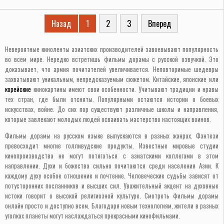
Назад
1
2
3
Вперед
Невероятные киноленты азиатских производителей завоевывают популярность
во всем мире. Нередко встретишь фильмы дорамы с русской озвучкой. Это
доказывает, что армия почитателей увеличивается. Неповторимые шедевры
захватывают уникальным, непредсказуемым сюжетом. Китайские, японские или
корейские
кинокартины имеют свои особенности. Учитывают традиции и нравы
тех стран, где были отсняты. Популярными остаются истории о боевых
искусствах, войне. До сих пор существуют различные школы и направления,
которые завлекают молодых людей осваивать мастерство настоящих воинов.
Фильмы дорамы на русском языке выпускаются в разных жанрах. Фэнтези
превосходит многие голливудские продукты. Известные мировые студии
кинопроизводства не могут потягаться с азиатскими коллегами в этом
направлении. Духи и божества сильно почитаются среди населения Азии. К
каждому духу особое отношение и почтение. Человеческие судьбы зависят от
потусторонних посланников и высших сил. Уважительный акцент на духовные
истоки говорит о высокой религиозной культуре. Смотреть фильмы дорамы
онлайн просто и доступно всем. Благодаря новым технологиям, жители в разных
уголках планеты могут наслаждаться прекрасными кинофильмами.