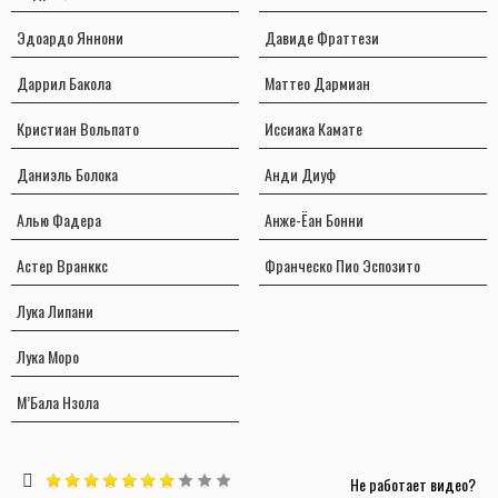
Эдоардо Яннони
Давиде Фраттези
Даррил Бакола
Маттео Дармиан
Кристиан Вольпато
Иссиака Камате
Даниэль Болока
Анди Диуф
Алью Фадера
Анже-Ёан Бонни
Астер Вранккс
Франческо Пио Эспозито
Лука Липани
Лука Моро
М’Бала Нзола
Не работает видео?