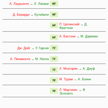
А. Лаурьенте
→
Л. Липани
60'
Д. Берарди
→
Кулибали
60'
П. Целинский
→
Д.
64'
Фраттези
А. Бастони
→
М. Дармиан
64'
Дж. Дойг
→
У. Гарсия
71'
А. Пинамонти
→
М. Нзола
71'
Х. Мхитарян
→
А. Диуф
71'
М. Турам
→
А. Бонни
76'
Л. Мартинес
→
Ф.
76'
Эспозито