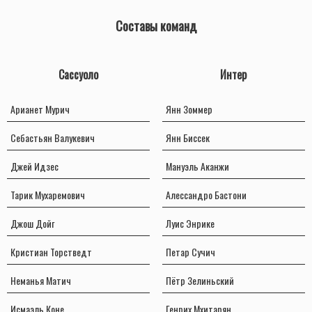
Составы команд
Сассуоло
Интер
Арианет Мурич
Янн Зоммер
Себастьян Валукевич
Янн Биссек
Джей Идзес
Мануэль Аканжи
Тарик Мухаремович
Алессандро Бастони
Джош Дойг
Луис Энрике
Кристиан Торстведт
Петар Сучич
Неманья Матич
Пётр Зелиньский
Исмаэль Коне
Генрих Мхитарян