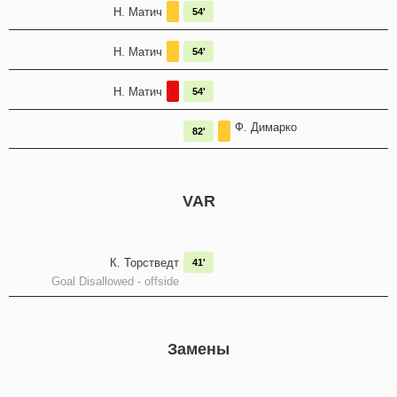
Н. Матич
54'
Н. Матич
54'
Н. Матич
54'
Ф. Димарко
82'
VAR
К. Торстведт
41'
Goal Disallowed - offside
Замены