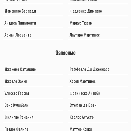
Доменико Берарди
Федерико Димарко
Андреа Пинамонти
Маркус Тюрам
Арман Лорьенте
Лаутаро Мартинес
Запасные
Джакомо Саталино
Раффаэле Ди Дженнаро
Джоэле Закки
Хосеп Мартинес
Улиссес Гарсия
Франческо Ачерби
Войо Кулибали
Стефан де Врей
Филиппо Романия
Карлос Аугусто
Педро Фелипе
Маттео Кокки