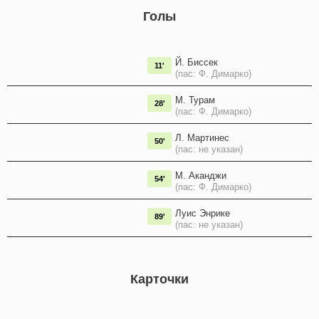
Голы
Й. Биссек
11'
(пас: Ф. Димарко)
М. Турам
28'
(пас: Ф. Димарко)
Л. Мартинес
50'
(пас: не указан)
М. Аканджи
54'
(пас: Ф. Димарко)
Луис Энрике
89'
(пас: не указан)
Карточки