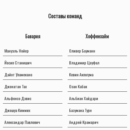
Составы команд
Бавария
Хоффенхайм
Мануэль Нойер
Оливер Бауманн
Йосип Станишич
Владимир Цоуфал
Дайот Упамекано
Кевин Акпогума
Джонатан Тах
Озан Кабак
Альфонсо Дэвис
Альбиан Хайдари
Джошуа Киммих
Базумана Туре
Александар Павлович
Андрей Крамарич