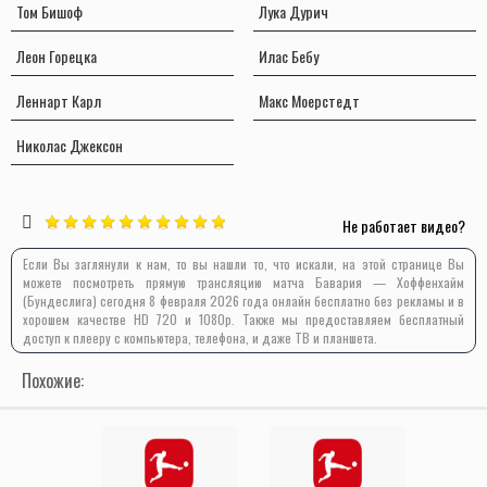
Том Бишоф
Лука Дурич
Леон Горецка
Илас Бебу
Леннарт Карл
Макс Моерстедт
Николас Джексон
Не работает видео?
Если Вы заглянули к нам, то вы нашли то, что искали, на этой странице Вы
можете посмотреть прямую трансляцию матча Бавария — Хоффенхайм
(Бундеслига) сегодня 8 февраля 2026 года онлайн бесплатно без рекламы и в
хорошем качестве HD 720 и 1080p. Также мы предоставляем бесплатный
доступ к плееру с компьютера, телефона, и даже ТВ и планшета.
Похожие: