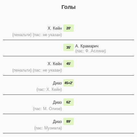
Голы
Х. Кейн
20'
(пенальти) (пас: не указан)
А. Крамарич
35'
(пас: Ф. Асляни)
Х. Кейн
45'
(пенальти) (пас: не указан)
Диаз
45+2'
(пас: Х. Кейн)
Диаз
62'
(пас: М. Олизе)
Диаз
89'
(пас: Музиала)