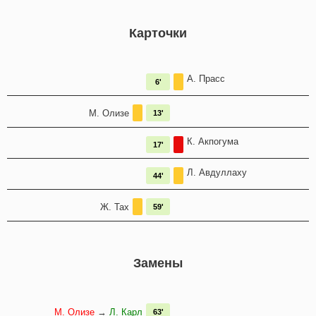
Карточки
А. Прасс
6'
М. Олизе
13'
К. Акпогума
17'
Л. Авдуллаху
44'
Ж. Тах
59'
Замены
М. Олизе
→
Л. Карл
63'