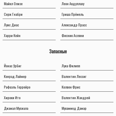
Майкл Олизе
Леон Авдуллаху
Серж Гнабри
Гриша Прёмель
Луис Диас
Александр Прасс
Харри Кейн
Фисник Асляни
Запасные
Йонас Урбиг
Лука Филипп
Конрад Лаймер
Валентин Лессиг
Рафаэль Геррейро
Келвен Фрис
Хироки Ито
Валентин Жандрей
Джамал Мусиала
Мухаммед Дамар