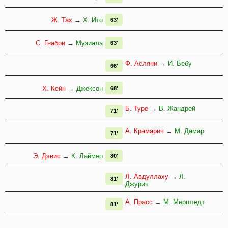
Ж. Тах
→
Х. Ито
63'
С. Гнабри
→
Музиала
63'
Ф. Асляни
→
И. Бебу
66'
Х. Кейн
→
Джексон
68'
Б. Туре
→
В. Жандрей
71'
А. Крамарич
→
М. Дамар
71'
Э. Дэвис
→
К. Лаймер
80'
Л. Авдуллаху
→
Л.
81'
Джурич
А. Прасс
→
М. Мёрштедт
81'