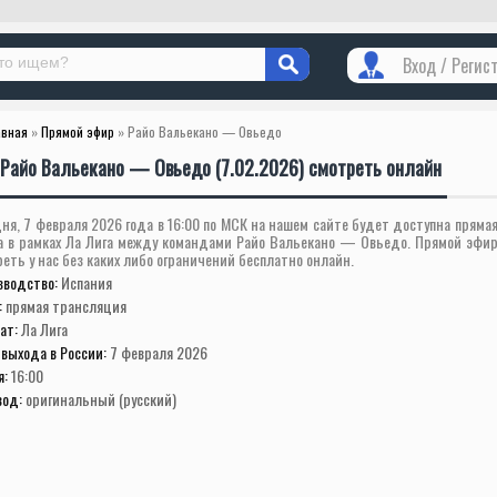
Вход / Регис
авная
»
Прямой эфир
» Райо Вальекано — Овьедо
Райо Вальекано — Овьедо (7.02.2026) смотреть онлайн
ня, 7 февраля 2026 года в 16:00 по МСК на нашем сайте будет доступна пряма
а в рамках Ла Лига между командами Райо Вальекано — Овьедо. Прямой эфи
еть у нас без каких либо ограничений бесплатно онлайн.
зводство:
Испания
:
прямая трансляция
ат:
Ла Лига
выхода в России:
7 февраля 2026
я:
16:00
вод:
оригинальный (русский)