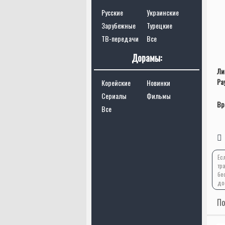
Русские
Украинские
Зарубежные
Турецкие
ТВ-передачи
Все
Дорамы:
Ли
Ра
Корейские
Новинки
Сериалы
Фильмы
Вр
Все
Ес
тр
бе
до
По