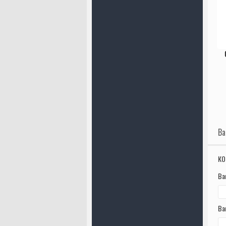
Ва
КО
Ва
Ва