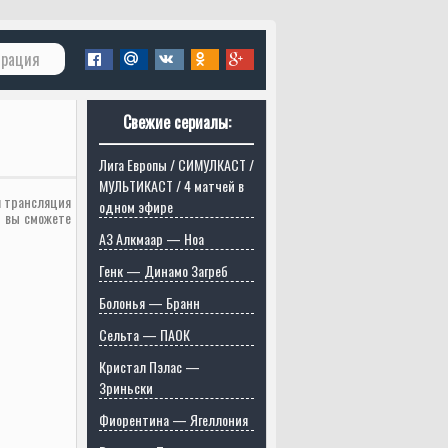
трация
Свежие сериалы:
Лига Европы / СИМУЛКАСТ /
МУЛЬТИКАСТ / 4 матчей в
я трансляция
одном эфире
р вы сможете
АЗ Алкмаар — Ноа
Генк — Динамо Загреб
Болонья — Бранн
Сельта — ПАОК
Кристал Пэлас —
Зриньски
Фиорентина — Ягеллония