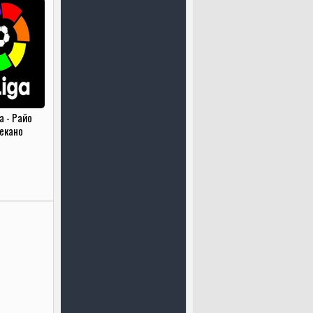
а - Райо
екано
.2021)