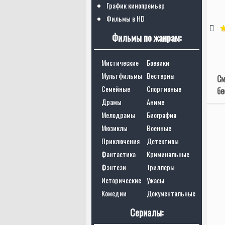
График кинопремьер
Фильмы в HD
Фильмы по жанрам:
Мистические
Боевики
Мультфильмы
Вестерны
См
Семейные
Спортивные
бе
Драмы
Аниме
Мелодрамы
Биография
Мюзиклы
Военные
Приключения
Детективы
Фантастика
Криминальные
Фэнтези
Триллеры
Исторические
Ужасы
Комедии
Документальные
Сериалы: