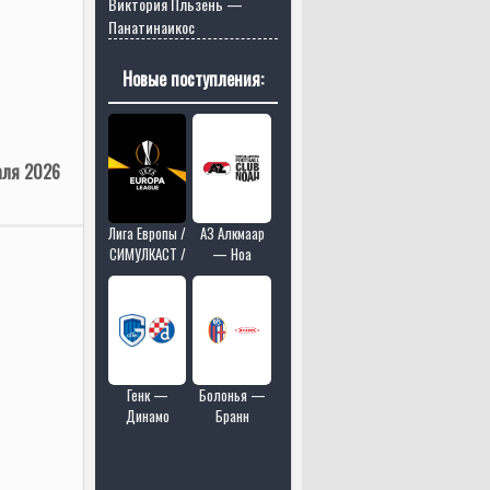
Виктория Пльзень —
Панатинаикос
Новые поступления:
аля 2026
Лига Европы /
АЗ Алкмаар
СИМУЛКАСТ /
— Ноа
МУЛЬТИКАСТ
/ 4 матчей в
одном эфире
Генк —
Болонья —
Динамо
Бранн
Загреб