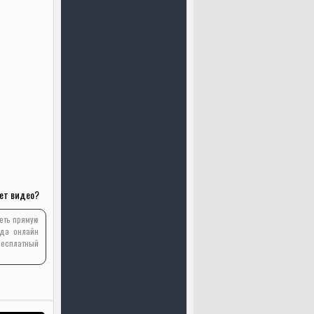
ет видео?
реть прямую
ода онлайн
бесплатный