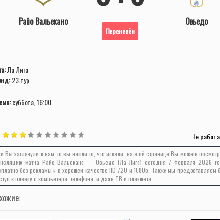
Райо Вальекано
Овьедо
Перенесён
га:
Ла Лига
унд:
23 тур
емя:
суббота, 16:00
Не работа
ли Вы заглянули к нам, то вы нашли то, что искали, на этой странице Вы можете посмот
ансляцию матча Райо Вальекано — Овьедо (Ла Лига) сегодня 7 февраля 2026 г
сплатно без рекламы и в хорошем качестве HD 720 и 1080p. Также мы предоставляем 
ступ к плееру с компьютера, телефона, и даже ТВ и планшета.
хожие: