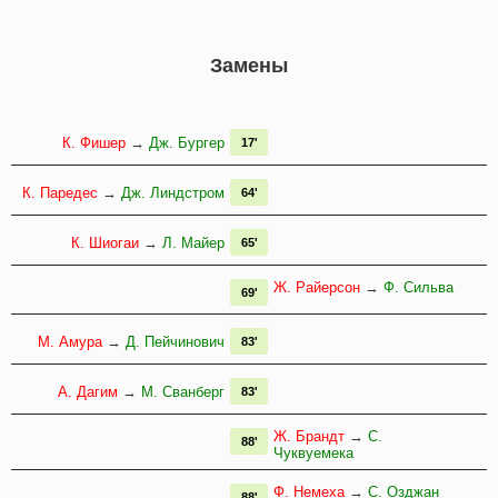
Замены
К. Фишер
→
Дж. Бургер
17'
К. Паредес
→
Дж. Линдстром
64'
К. Шиогаи
→
Л. Майер
65'
Ж. Райерсон
→
Ф. Сильва
69'
М. Амура
→
Д. Пейчинович
83'
А. Дагим
→
М. Сванберг
83'
Ж. Брандт
→
C.
88'
Чуквуемека
Ф. Немеха
→
С. Озджан
88'