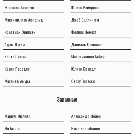
Жанюэль Белосян
Юлиан Райерсон
Максимилиан Арнольд
Джоб Беллингем
Кристиан Эриксен
Феликс Немеха
Адам Дагим
Даниэль Свенссон
Кенто Сиогаи
Максимилиан Бейер
Кевин Паредес
Юлиан Брандт
Мохамед Амура
Серху Гирасси
Запасные
Мариус Мюллер
Александр Мейер
Ян Бюргер
Рами Бенсебаини