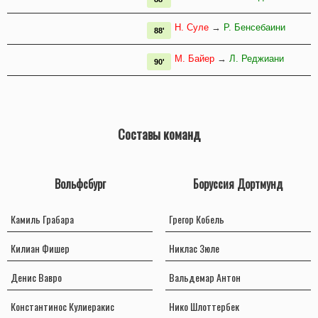
Н. Суле
→
Р. Бенсебаини
88'
М. Байер
→
Л. Реджиани
90'
Составы команд
Вольфсбург
Боруссия Дортмунд
Камиль Грабара
Грегор Кобель
Килиан Фишер
Никлас Зюле
Денис Вавро
Вальдемар Антон
Константинос Кулиеракис
Нико Шлоттербек