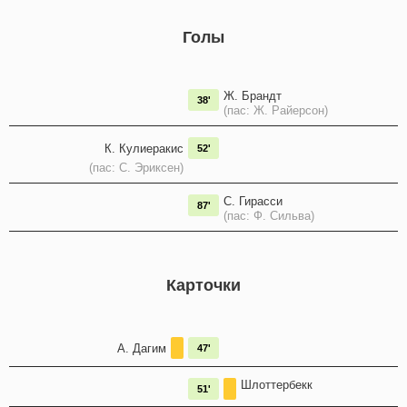
Голы
Ж. Брандт
38'
(пас: Ж. Райерсон)
К. Кулиеракис
52'
(пас: С. Эриксен)
С. Гирасси
87'
(пас: Ф. Сильва)
Карточки
А. Дагим
47'
Шлоттербекк
51'