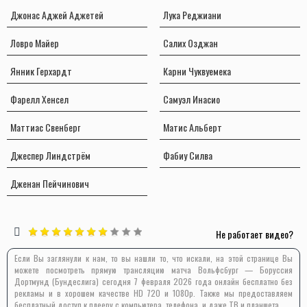
Джонас Аджей Аджетей
Лука Реджиани
Ловро Майер
Салих Озджан
Янник Герхардт
Карни Чуквуемека
Фарелл Хенсел
Самуэл Инасио
Маттиас Свенберг
Матис Альберт
Джеспер Линдстрём
Фабиу Силва
Дженан Пейчинович
Не работает видео?
Если Вы заглянули к нам, то вы нашли то, что искали, на этой странице Вы
можете посмотреть прямую трансляцию матча Вольфсбург — Боруссия
Дортмунд (Бундеслига) сегодня 7 февраля 2026 года онлайн бесплатно без
рекламы и в хорошем качестве HD 720 и 1080p. Также мы предоставляем
бесплатный доступ к плееру с компьютера, телефона, и даже ТВ и планшета.