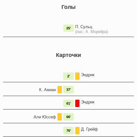
Голы
П. Сульц
25'
(пас: А. Морейра)
Карточки
Эндрик
2'
К. Амиан
37'
Эндрик
61'
Али Юссеф
66'
Д. Грейф
76'