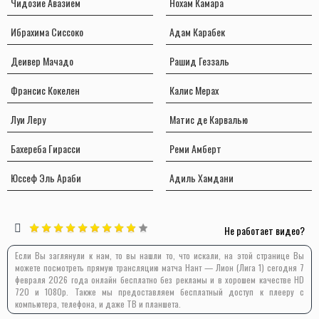
Чидозие Авазием
Нохам Камара
Ибрахима Сиссоко
Адам Карабек
Деивер Мачадо
Рашид Геззаль
Франсис Кокелен
Калис Мерах
Луи Леру
Матис де Карвалью
Бахереба Гирасси
Реми Амберт
Юссеф Эль Араби
Адиль Хамдани
Не работает видео?
Если Вы заглянули к нам, то вы нашли то, что искали, на этой странице Вы
можете посмотреть прямую трансляцию матча Нант — Лион (Лига 1) сегодня 7
февраля 2026 года онлайн бесплатно без рекламы и в хорошем качестве HD
720 и 1080p. Также мы предоставляем бесплатный доступ к плееру с
компьютера, телефона, и даже ТВ и планшета.