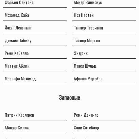
Фабьен Сентонз
Абнер Винисиус
Мохамед Каба
Ноа Нартеи
Йохан Лепенант
Таннер Тессманн
Демэйн Табибу
Тайлер Мортон
Реми Кабелла
Эндрик
Маттис Аблин
Павел Шульц
Мостафа Мохамед
Афонсо Морейра
Запасные
Патрик Карлгрен
Реми Декампс
Абакар Силла
Ханс Хатебоэр