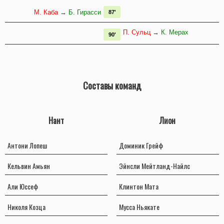
М. Каба
→
Б. Гирасси
87'
П. Сульц
→
К. Мерах
90'
Составы команд
Нант
Лион
Антони Лопеш
Доминик Грейф
Кельвин Амьян
Эйнсли Мейтланд-Найлс
Али Юссеф
Клинтон Мата
Николя Козца
Мусса Ньякате