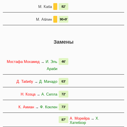
М. Каба
82'
М. Аблин
90+9'
Замены
Мостафа Мохамед
→
И. Эль
46'
Араби
Д. Табибу
→
Д. Мачадо
63'
Н. Козца
→
А. Силла
72'
К. Амиан
→
Ф. Коклен
73'
А. Морейра
→
Х.
87'
Хатебоэр