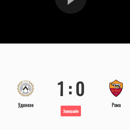
1 : 0
Удинезе
Рома
Завершён