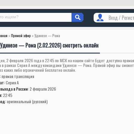
Вход / Регис
авная
»
Прямой эфир
» Удинезе — Рома
Удинезе — Рома (2.02.2026) смотреть онлайн
ня, 2 февраля 2026 года в 22:45 по МСК на нашем сайте будет доступна пряма
а в рамках Серия А между командами Удинезе — Рома. Прямой эфир вы сможет
ез каких либо ограничений бесплатно онлайн.
:
прямая трансляция
ат:
Серия А
выхода в России:
2 февраля 2026
я:
22:45
вод:
оригинальный (русский)