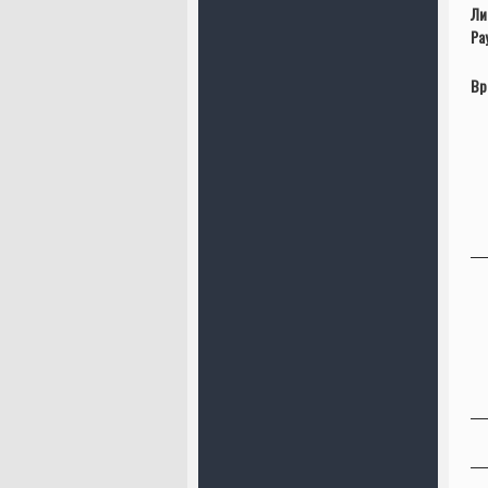
Ли
Ра
Вр