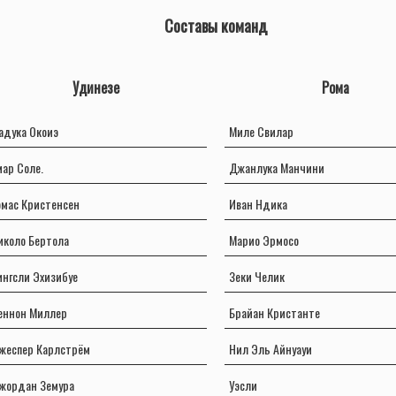
Составы команд
Удинезе
Рома
адука Окоиэ
Миле Свилар
мар Соле.
Джанлука Манчини
омас Кристенсен
Иван Ндика
иколо Бертола
Марио Эрмосо
ингсли Эхизибуе
Зеки Челик
еннон Миллер
Брайан Кристанте
жеспер Карлстрём
Нил Эль Айнуауи
жордан Земура
Уэсли