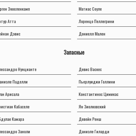
рген Эккеленкамп
Матиас Соуле
ртур Атта
Лоренцо Пеллегрини
ейнан Дэвис
Дониелл Мален
Запасные
лессандро Нунцианте
Девис Васкес
аниэле Паделли
Пьерлуиджи Голлини
уан Арисала
Константинос Цимикас
ристиан Кабаселе
Ян Зиолковский
бдулае Камара
Девейн Ренш
лессандро Заноли
Даниэле Гиларди