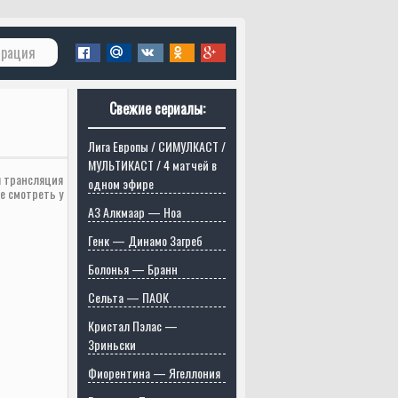
трация
Свежие сериалы:
Лига Европы / СИМУЛКАСТ /
МУЛЬТИКАСТ / 4 матчей в
я трансляция
одном эфире
е смотреть у
АЗ Алкмаар — Ноа
Генк — Динамо Загреб
Болонья — Бранн
Сельта — ПАОК
Кристал Пэлас —
Зриньски
Фиорентина — Ягеллония