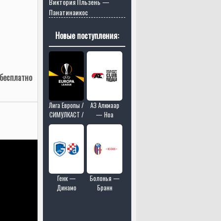
Виктория Пльзень —
Панатинаикос
Новые поступления:
 бесплатно
Лига Европы /
АЗ Алкмаар
СИМУЛКАСТ /
— Ноа
МУЛЬТИКАСТ
/ 4 матчей в
одном эфире
Генк —
Болонья —
Динамо
Бранн
Загреб