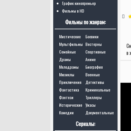
График кинопремьер
Фильмы в HD
Фильмы по жанрам:
Мистические
Боевики
Мультфильмы
Вестерны
См
Семейные
Спортивные
в 
Драмы
Аниме
Мелодрамы
Биография
Мюзиклы
Военные
Приключения
Детективы
Фантастика
Криминальные
Фэнтези
Триллеры
Исторические
Ужасы
Комедии
Документальные
Сериалы: