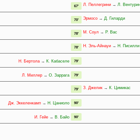
Л. Пеллегрини
→
Л. Вентури
67'
Эрмосо
→
Д. Гиларди
70'
М. Соул
→
Р. Вас
78'
Н. Эль-Айнауи
→
Н. Писилли
78'
Н. Бертола
→
К. Кабаселе
79'
Л. Миллер
→
О. Заррага
79'
З. Джелик
→
К. Цимикас
79'
Дж. Эккеленкамп
→
Н. Цаниоло
90'
И. Гейе
→
В. Байо
90'