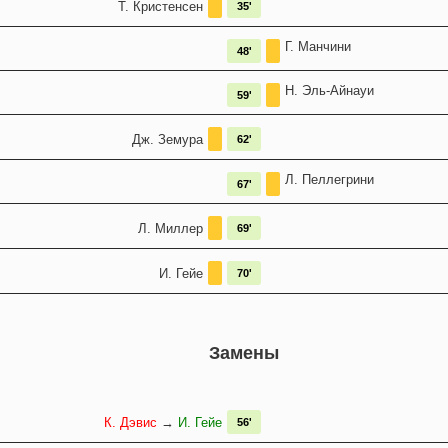
Т. Кристенсен
35'
Г. Манчини
48'
Н. Эль-Айнауи
59'
Дж. Земура
62'
Л. Пеллегрини
67'
Л. Миллер
69'
И. Гейе
70'
Замены
К. Дэвис
→
И. Гейе
56'