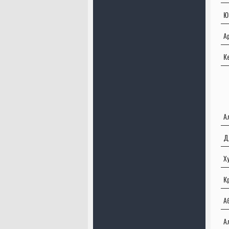
Ю
А
К
А
Д
Х
К
А
А