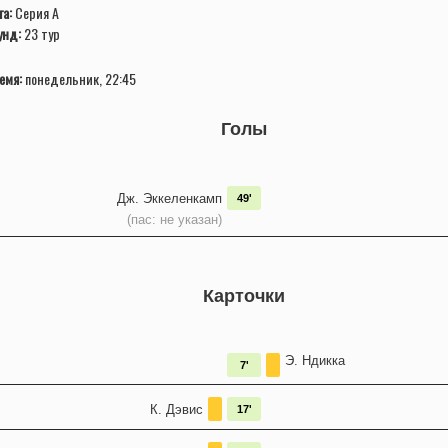
га:
Серия А
унд:
23 тур
емя:
понедельник, 22:45
Голы
Дж. Эккеленкамп
49'
(пас: не указан)
Карточки
Э. Ндикка
7'
К. Дэвис
17'