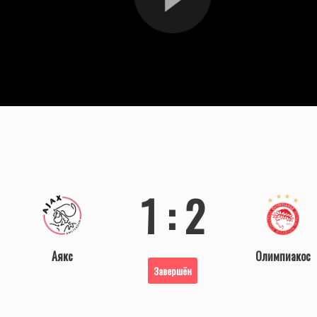
1 : 2
Аякс
Олимпиакос
Завершён