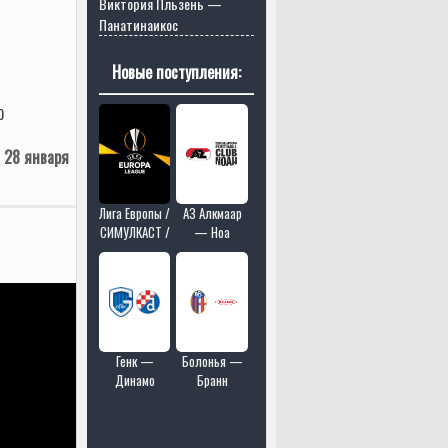
Виктория Пльзень —
Панатинаикос
Новые поступления:
0
 28 января
Лига Европы /
АЗ Алкмаар
СИМУЛКАСТ /
— Ноа
МУЛЬТИКАСТ
/ 4 матчей в
одном эфире
Генк —
Болонья —
Динамо
Бранн
Загреб