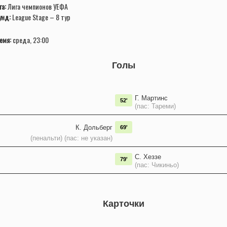
га:
Лига чемпионов УЕФА
унд:
League Stage – 8 тур
емя:
среда, 23:00
Голы
Г. Мартинс
52'
(пас: Тареми)
К. Дольберг
69'
(пенальти) (пас: не указан)
С. Хеззе
79'
(пас: Чикиньо)
Карточки