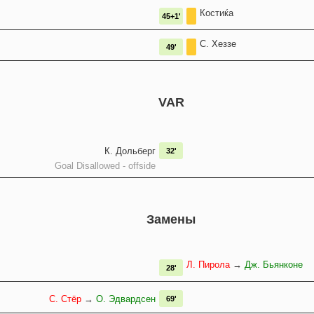
Костиќа
45+1'
С. Хеззе
49'
VAR
К. Дольберг
32'
Goal Disallowed - offside
Замены
Л. Пирола
→
Дж. Бьянконе
28'
С. Стёр
→
О. Эдвардсен
69'