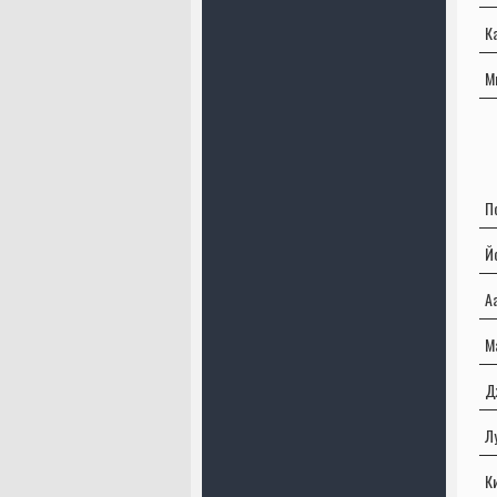
К
М
П
Й
А
М
Д
Л
К