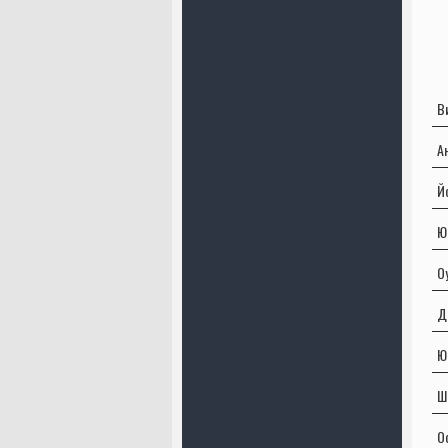
В
А
Й
Ю
О
Д
Ю
Ш
О