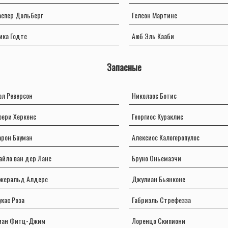
аспер Дольберг
Гелсон Мартинс
ика Годтс
Аюб Эль Кааби
Запасные
ол Реверсон
Николаос Ботис
оери Херкенс
Георгиос Кураклис
арон Бауман
Алексиос Калогеропулос
айло ван дер Ланс
Бруно Оньемаэчи
жеральд Алдерс
Джулиан Бьянконе
укас Роза
Габриэль Стрефезза
иан Фитц-Джим
Лоренцо Скипиони