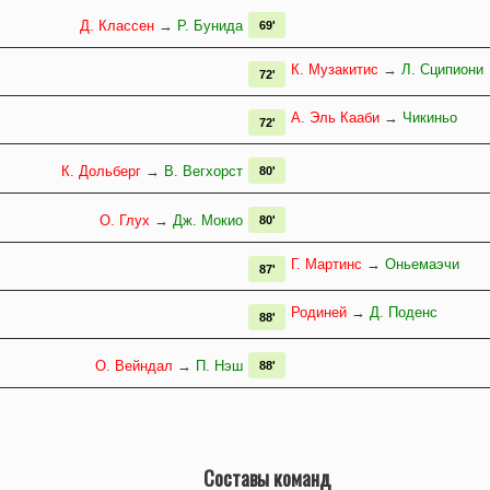
Д. Классен
→
Р. Бунида
69'
К. Музакитис
→
Л. Сципиони
72'
А. Эль Кааби
→
Чикиньо
72'
К. Дольберг
→
В. Вегхорст
80'
О. Глух
→
Дж. Мокио
80'
Г. Мартинс
→
Оньемаэчи
87'
Родиней
→
Д. Поденс
88'
О. Вейндал
→
П. Нэш
88'
Составы команд