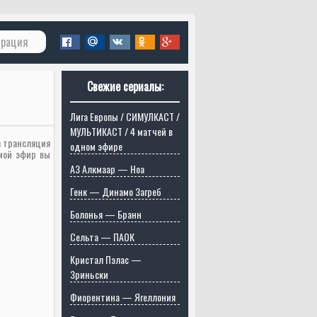
трация
Свежие сериалы:
Лига Европы / СИМУЛКАСТ /
МУЛЬТИКАСТ / 4 матчей в
я трансляция
одном эфире
мой эфир вы
АЗ Алкмаар — Ноа
Генк — Динамо Загреб
Болонья — Бранн
Сельта — ПАОК
Кристал Пэлас —
Зриньски
Фиорентина — Ягеллония