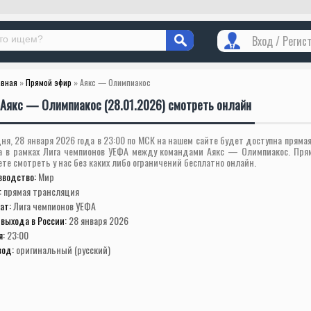
Вход / Регис
авная
»
Прямой эфир
» Аякс — Олимпиакос
Аякс — Олимпиакос (28.01.2026) смотреть онлайн
ня, 28 января 2026 года в 23:00 по МСК на нашем сайте будет доступна пряма
а в рамках Лига чемпионов УЕФА между командами Аякс — Олимпиакос. Пря
те смотреть у нас без каких либо ограничений бесплатно онлайн.
зводство:
Мир
:
прямая трансляция
ат:
Лига чемпионов УЕФА
выхода в России:
28 января 2026
я:
23:00
вод:
оригинальный (русский)