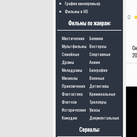
График кинопремьер
Фильмы в HD
Фильмы по жанрам:
Мистические
Боевики
Мультфильмы
Вестерны
См
Семейные
Спортивные
20
Драмы
Аниме
Мелодрамы
Биография
Мюзиклы
Военные
Приключения
Детективы
Фантастика
Криминальные
Фэнтези
Триллеры
Исторические
Ужасы
Комедии
Документальные
Сериалы: