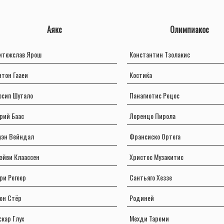
Аякс
Олимпиакос
итежслав Ярош
Константин Тзолакис
нтон Гааеи
Костиќа
осип Шутало
Панагиотис Рецос
рий Баас
Лоренцо Пирола
уэн Вейндал
Франсиско Ортега
эйви Клаассен
Христос Музакитис
ри Регеер
Сантьяго Хеззе
он Стёр
Родиней
скар Глух
Мехди Тареми