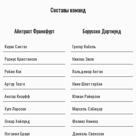
Составы команд
Айнтрахт Франкфурт
Боруссия Дортмунд
Кауан Сантос
Грегор Кобель
Расмус Кристенсен
Никлас Зюле
Робин Кох
Вальдемар Антон
Артур Теате
Нико Шлоттербек
Ансгар Кнауфф
Юлиан Райерсон
Хуго Ларссон
Марсель Сабицер
Оскар Хойлунд
Феликс Немеха
Натанил Браун
Даниэль Свенссон