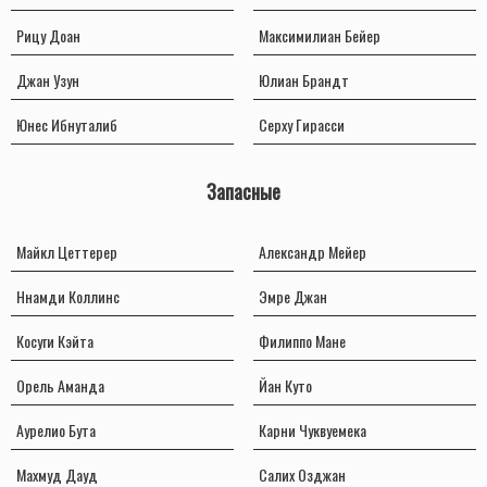
Рицу Доан
Максимилиан Бейер
Джан Узун
Юлиан Брандт
Юнес Ибнуталиб
Серху Гирасси
Запасные
Майкл Цеттерер
Александр Мейер
Ннамди Коллинс
Эмре Джан
Косуги Кэйта
Филиппо Мане
Орель Аманда
Йан Куто
Аурелио Бута
Карни Чуквуемека
Махмуд Дауд
Салих Озджан