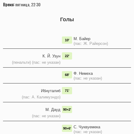
Время:
пятница, 22:30
Голы
М. Байер
10'
(пас: Ж. Райерсон)
К. Й. Узун
22'
(пенальти) (пас: не указан)
Ф. Немеха
68'
(пас: не указан)
Ибнуталиб
71'
(пас: А. Калимуэндо)
М. Дауд
90+2'
(пас: не указан)
C. Чуквуемека
90+6'
(пас: не указан)