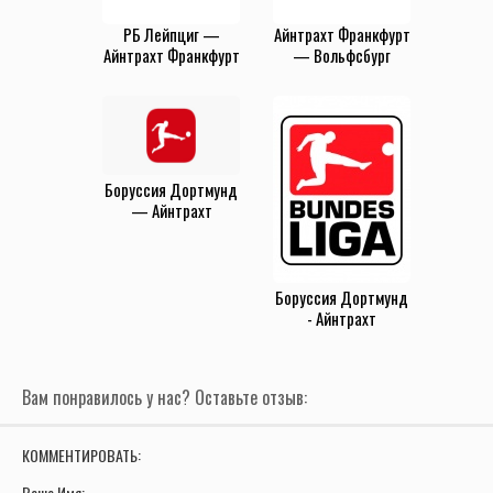
РБ Лейпциг —
Айнтрахт Франкфурт
Айнтрахт Франкфурт
— Вольфсбург
(6.12.2025)
(30.11.2025)
Боруссия Дортмунд
— Айнтрахт
(24.08.2024)
Боруссия Дортмунд
- Айнтрахт
Франкфурт (14
февраля 2020)
Вам понравилось у нас? Оставьте отзыв:
КОММЕНТИРОВАТЬ:
Ваше Имя: