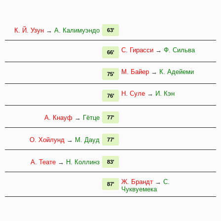
К. Й. Узун
→
А. Калимуэндо
63'
С. Гирасси
→
Ф. Сильва
66'
М. Байер
→
К. Адейеми
75'
Н. Суле
→
И. Кэн
76'
А. Кнауф
→
Гётце
77'
О. Хойлунд
→
М. Дауд
77'
А. Теате
→
Н. Коллинз
83'
Ж. Брандт
→
C.
87'
Чуквуемека