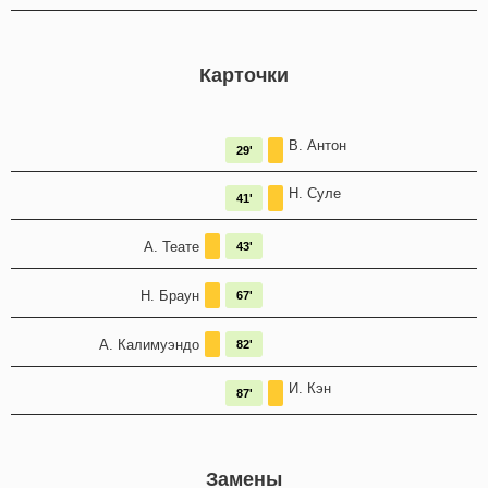
Карточки
В. Антон
29'
Н. Суле
41'
А. Теате
43'
Н. Браун
67'
А. Калимуэндо
82'
И. Кэн
87'
Замены