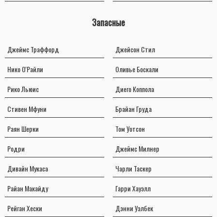
Запасные
Джеймс Траффорд
Джейсон Стил
Нико О'Райли
Оливье Боскали
Рико Льюис
Диего Коппола
Стивен Мфуни
Брайан Груда
Раян Шерки
Том Уотсон
Родри
Джеймс Милнер
Дивайн Мукаса
Чарли Таскер
Райан Макайду
Гарри Хауэлл
Рейган Хески
Дэнни Уэлбек