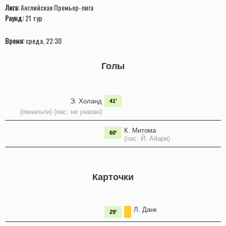
Лига:
Английская Премьер-лига
Раунд:
21 тур
Время:
среда, 22:30
Голы
Э. Холанд
41'
(пенальти) (пас: не указан)
К. Митома
60'
(пас: Й. Айари)
Карточки
Л. Данк
29'