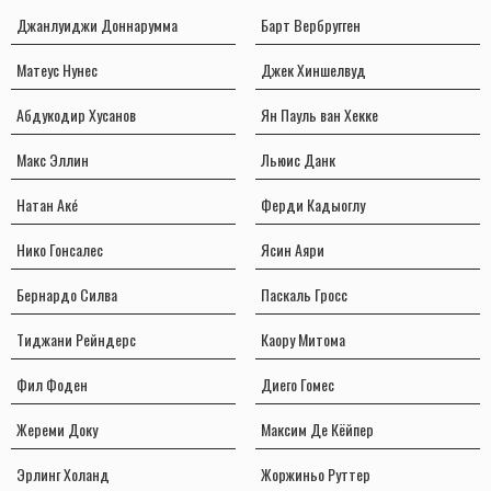
Джанлуиджи Доннарумма
Барт Вербругген
Матеус Нунес
Джек Хиншелвуд
Абдукодир Хусанов
Ян Пауль ван Хекке
Макс Эллин
Льюис Данк
Натан Акé
Ферди Кадыоглу
Нико Гонсалес
Ясин Аяри
Бернардо Силва
Паскаль Гроcс
Тиджани Рейндерс
Каору Митома
Фил Фоден
Диего Гомес
Жереми Доку
Максим Де Кёйпер
Эрлинг Холанд
Жоржиньо Руттер