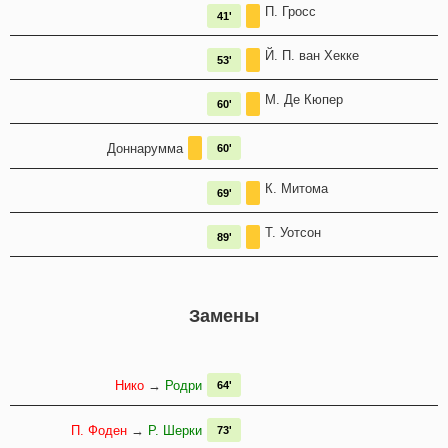
П. Гросс
41'
Й. П. ван Хекке
53'
М. Де Кюпер
60'
Доннарумма
60'
К. Митома
69'
Т. Уотсон
89'
Замены
Нико
→
Родри
64'
П. Фоден
→
Р. Шерки
73'