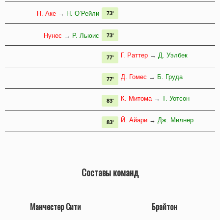
Н. Аке
→
Н. О’Рейли
73'
Нунес
→
Р. Льюис
73'
Г. Раттер
→
Д. Уэлбек
77'
Д. Гомес
→
Б. Груда
77'
К. Митома
→
Т. Уотсон
83'
Й. Айари
→
Дж. Милнер
83'
Составы команд
Манчестер Сити
Брайтон