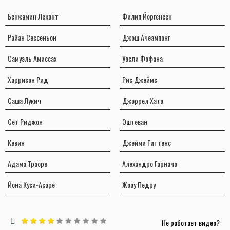
Бенжамин Леконт
Филип Йоргенсен
Райан Сессеньон
Джош Ачеампонг
Самуэль Амиссах
Уэсли Фофана
Харрисон Рид
Рис Джеймс
Саша Лукич
Джоррел Хато
Сет Риджон
Эштеван
Кевин
Джейми Гиттенс
Адама Траоре
Алехандро Гарначо
Йона Куси-Асаре
Жоау Педру
Не работает видео?