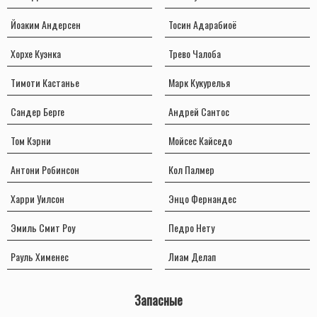
Йоаким Андерсен
Тосин Адарабиоё
Хорхе Куэнка
Трево Чалоба
Тимоти Кастанье
Марк Кукурелья
Сандер Берге
Андрей Сантос
Том Кэрни
Мойсес Кайседо
Антони Робинсон
Кол Палмер
Харри Уилсон
Энцо Фернандес
Эмиль Смит Роу
Педро Нету
Рауль Хименес
Лиам Делап
Запасные