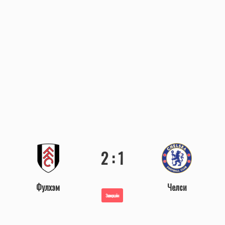
2 : 1
Фулхэм
Челси
Завершён