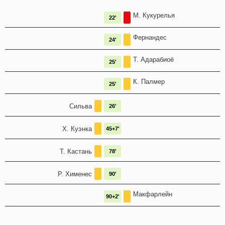
М. Кукурелья
22'
Фернандес
24'
Т. Адарабиоё
25'
К. Палмер
25'
Сильва
26'
Х. Куэнка
45+7'
Т. Кастань
78'
Р. Хименес
90'
Макфарлейн
90+2'