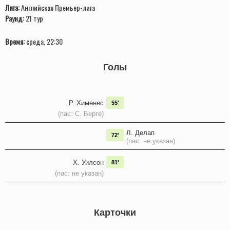
Лига:
Английская Премьер-лига
Раунд:
21 тур
Время:
среда, 22:30
Голы
Р. Хименес
55'
(пас: С. Берге)
Л. Делап
72'
(пас: не указан)
Х. Уилсон
81'
(пас: не указан)
Карточки