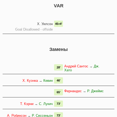
VAR
Х. Уилсон
45+4'
Goal Disallowed - offside
Замены
Андрей Сантос
→
Дж.
28'
Хато
Х. Куэнка
→
Кевин
46'
Фернандес
→
Р. Джеймс
65'
Т. Кэрни
→
С. Лукич
73'
А. Робинсон
→
Р. Сессеньон
73'