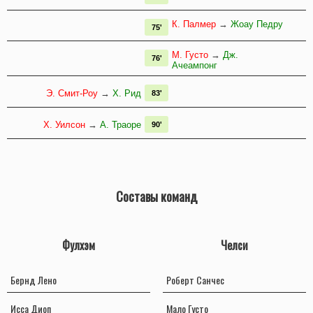
К. Палмер
→
Жоау Педру
75'
М. Густо
→
Дж.
76'
Ачеампонг
Э. Смит-Роу
→
Х. Рид
83'
Х. Уилсон
→
А. Траоре
90'
Составы команд
Фулхэм
Челси
Бернд Лено
Роберт Санчес
Исса Диоп
Мало Густо