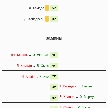
Д. Камада
62'
Д. Хендерсон
88'
Замены
Дж. Матета
→
Э. Нкетиах
63'
Д. Камада
→
В. Хьюз
67'
Н. Клайн
→
К. Уче
77'
Т. Рейндерс
→
Савиньо
85'
Э. Холанд
→
О. Мармуш
90'
Б. Силва
→
Р. Льюис