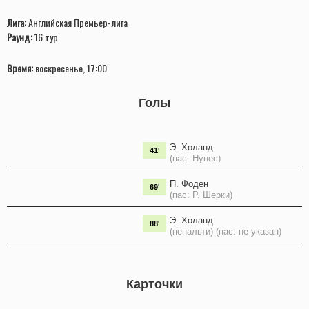
Лига:
Английская Премьер-лига
Раунд:
16 тур
Время:
воскресенье, 17:00
Голы
Э. Холанд
41'
(пас: Нунес)
П. Фоден
69'
(пас: Р. Шерки)
Э. Холанд
88'
(пенальти) (пас: не указан)
Карточки