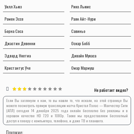
Уилл Хьюз
Рико Льюис
Ромен Эссе
Раян Айт-Нури
Борна Соса
Савиньо
Джастин Девенни
Оскар Бобб
Эдвард Нкетиа
Дивайн Мукаса
Кристантус Учe
Омар Мармуш
Не работает видео?
Если Вы заглянули к нам, то вы нашли то, что искали, на этой странице Вы
можете посмотреть прямую трансляцию матча Кристал Пэлас — Манчестер Сити
(АПЛ) сегодня 14 декабря 2025 года онлайн бесплатно без рекламы и в
хорошем качестве HD 720 и 1080p. Также мы предоставляем бесплатный
доступ к плееру с компьютера, телефона, и даже ТВ и планшета.
Похожие: