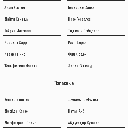
Адам Уортон
Бернардо Силва
Дайти Камада
Нико Гонсалес
Тайрик Митчелл
Тиджани Рейндерс
Исмаила Сарр
Раян Шерки
Йереми Пино
Фил Фоден
Жан-Филипп Матета
Эрлинг Холанд
Запасные
Уолтер Бенитес
Джеймс Траффорд
Джейди Канво
Натан Акé
Джефферсон Лерма
Абдукодир Хусанов