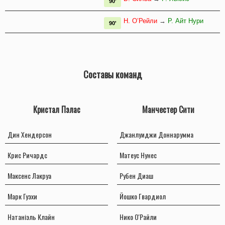
90'
Н. О’Рейли
→
Р. Айт Нури
90'
Составы команд
Кристал Пэлас
Манчестер Сити
Дин Хендерсон
Джанлуиджи Доннарумма
Крис Ричардс
Матеус Нунес
Максенс Лакруа
Рубен Диаш
Марк Гуэхи
Йошко Гвардиол
Натаніэль Клайн
Нико О'Райли