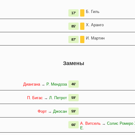
Б. Гиль
17'
Х. Аранго
85'
И. Мартин
87'
Замены
Диангана
→
Р. Мендоза
46'
П. Бигас
→
Л. Петрот
59'
Форт
→
Джосан
59'
А. Витсель
→
Солис Ромеро 
66'
Е.