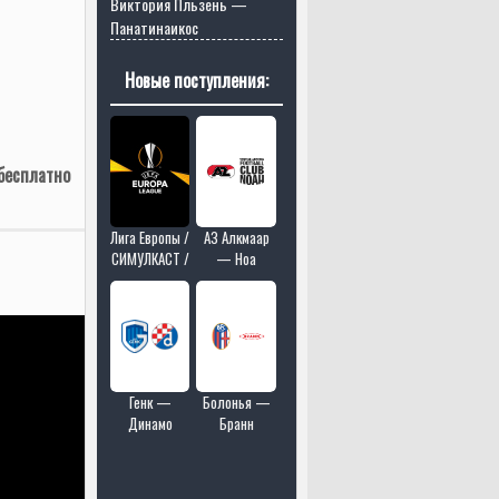
Виктория Пльзень —
Панатинаикос
Новые поступления:
бесплатно
Лига Европы /
АЗ Алкмаар
СИМУЛКАСТ /
— Ноа
МУЛЬТИКАСТ
/ 4 матчей в
одном эфире
Генк —
Болонья —
Динамо
Бранн
Загреб