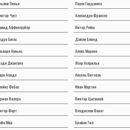
ньяки Пенья
Пауло Гаццанига
иктор Чуст
Алехандро Франсес
авид Аффенгрубер
Витор Рейш
едро Бигас
Дэйли Блинд
льваро Нуньес
Алекс Морено
рэди Диангана
Ясер Асприлья
арк Агуадо
Аксель Витсель
лейкс Фебас
Иван Мартин
ерман Валера
Виктор Цыганков
ектор Форт
Владислав Ванат
афа Мир
Брайан Гил