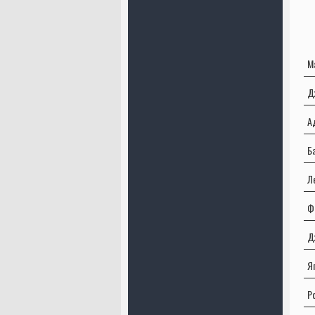
М
Д
А
Б
Л
Ф
Д
Я
Р