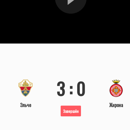
3 : 0
Эльче
Жирона
Завершён