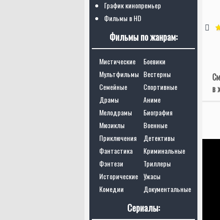
График кинопремьер
Фильмы в HD
Фильмы по жанрам:
Мистические
Боевики
Мультфильмы
Вестерны
См
Семейные
Спортивные
в 
Драмы
Аниме
Мелодрамы
Биография
Мюзиклы
Военные
Приключения
Детективы
Фантастика
Криминальные
Фэнтези
Триллеры
Исторические
Ужасы
Комедии
Документальные
Сериалы: