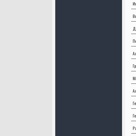
И
В
Д
П
А
Г
М
А
Г
Г
Р