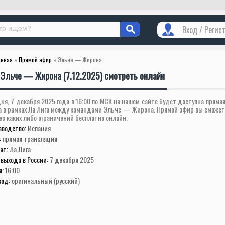
Вход / Регис
авная
»
Прямой эфир
» Эльче — Жирона
Эльче — Жирона (7.12.2025) смотреть онлайн
ня, 7 декабря 2025 года в 16:00 по МСК на нашем сайте будет доступна пряма
а в рамках Ла Лига между командами Эльче — Жирона. Прямой эфир вы сможет
ез каких либо ограничений бесплатно онлайн.
зводство:
Испания
:
прямая трансляция
ат:
Ла Лига
выхода в России:
7 декабря 2025
я:
16:00
вод:
оригинальный (русский)