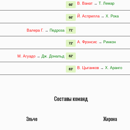
В. Ванат
→
Т. Лемар
66'
Й. Асприлла
→
Х. Рока
66'
Валера Г.
→
Педроза
71'
А. Фрэнсис
→
Ринкон
72'
М. Агуадо
→
Дж. Дональд
82'
В. Цыганков
→
Х. Аранго
83'
Составы команд
Эльче
Жирона