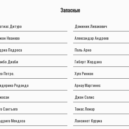
Запасные
атиас Дитуро
Доминик Ливакович
жон Нванкво
Александар Андреев
дриа Педроса
Поль Арно
амбо Диаби
Гиберт Жордана
ео Петро.
Хуго Ринкон
едерико Редондо
Арнау Мартинес
жосан
Джон Солис
го Сантьяго
Томас Лемар
одриго Мендоза
Лансинет Курума