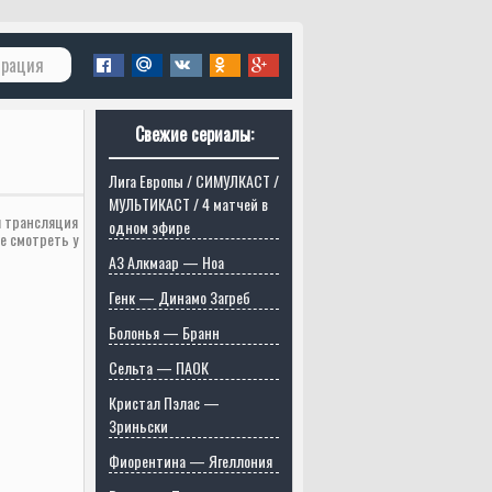
трация
Свежие сериалы:
Лига Европы / СИМУЛКАСТ /
МУЛЬТИКАСТ / 4 матчей в
я трансляция
одном эфире
е смотреть у
АЗ Алкмаар — Ноа
Генк — Динамо Загреб
Болонья — Бранн
Сельта — ПАОК
Кристал Пэлас —
Зриньски
Фиорентина — Ягеллония