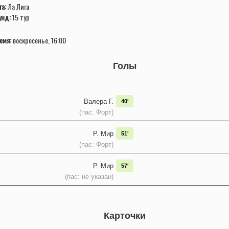
га:
Ла Лига
унд:
15 тур
емя:
воскресенье, 16:00
Голы
Валера Г.
40'
(пас: Форт)
Р. Мир
51'
(пас: Форт)
Р. Мир
57'
(пас: не указан)
Карточки