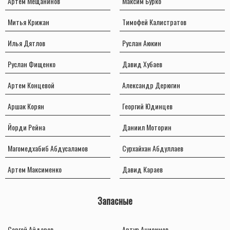
Артем Мещанинов
Максим Бурко
Митья Крижан
Тимофей Калистратов
Илья Дятлов
Руслан Аюкин
Руслан Фищенко
Давид Хубаев
Артем Концевой
Александр Дерюгин
Аршак Корян
Георгий Юдинцев
Йорди Рейна
Даниил Моторин
Магомедхабиб Абдусаламов
Сурхайхан Абдуллаев
Артем Максименко
Давид Караев
Запасные
Сергей Айдаров
Артур Анисимов