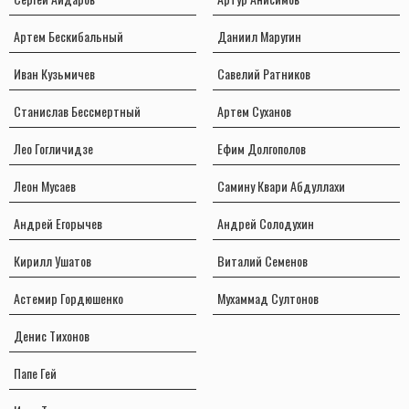
Артем Бескибальный
Даниил Маругин
Иван Кузьмичев
Савелий Ратников
Станислав Бессмертный
Артем Суханов
Лео Гогличидзе
Ефим Долгополов
Леон Мусаев
Самину Квари Абдуллахи
Андрей Егорычев
Андрей Солодухин
Кирилл Ушатов
Виталий Семенов
Астемир Гордюшенко
Мухаммад Султонов
Денис Тихонов
Папе Гей