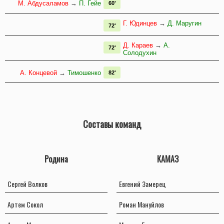
М. Абдусаламов
→
П. Гейе
60'
Г. Юдинцев
→
Д. Маругин
72'
Д. Караев
→
А.
72'
Солодухин
А. Концевой
→
Тимошенко
82'
Составы команд
Родина
КАМАЗ
Сергей Волков
Евгений Замерец
Артем Сокол
Роман Мануйлов