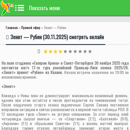
Показать меню
Главная
»
Прямой эфир
» Зенит — Рубин
Зенит — Рубин (30.11.2025) смотреть онлайн
На поле стадиона «Газпром Арена» в Санкт-Петербурге 30 ноября 2025 года
состоится матч 17-го тура российской Премьер-Лиги сезона 2025/26.
«Зенит» примет «Рубин» из Казани.
Начало встречи назначено на 19:00 по
московскому времени.
«Зенит»
Команда с Невы пока не демонстрирует максимально возможный уровень,
однако при этом остаётся в числе претендентов на чемпионский титул.
После неудачного старта сезона подопечные Сергея Семака постепенно
исправили ситуацию и сейчас располагаются в верхней части таблицы РПЛ. В
12 последних турах «Зенит» не уступал соперникам. За этот период клуб
четырежды сыграл вничью — со «Спартаком» (2:2), «Балтикой» (0:0),
«Акроном» (1:1) и «Крыльями Советов» (1:1), а восемь матчей выиграл.
Благодаря такому отрезку петербуржцы занимают второе место в