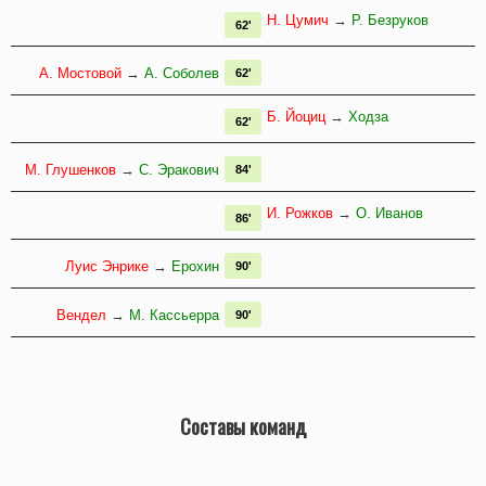
Н. Цумич
→
Р. Безруков
62'
А. Мостовой
→
А. Соболев
62'
Б. Йоциц
→
Ходза
62'
М. Глушенков
→
С. Эракович
84'
И. Рожков
→
О. Иванов
86'
Луис Энрике
→
Ерохин
90'
Вендел
→
М. Кассьерра
90'
Составы команд