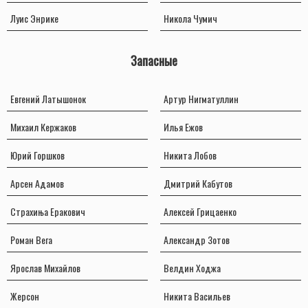
Луис Энрике
Никола Чумич
Запасные
Евгений Латышонок
Артур Нигматуллин
Михаил Кержаков
Илья Ежов
Юрий Горшков
Никита Лобов
Арсен Адамов
Дмитрий Кабутов
Страхиња Еракович
Алексей Грицаенко
Роман Вега
Александр Зотов
Ярослав Михайлов
Велдин Ходжа
Жерсон
Никита Васильев