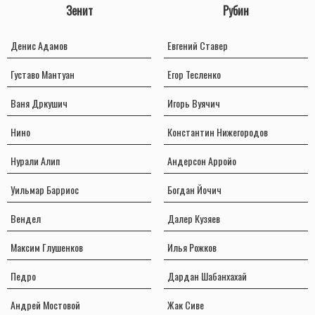
Зенит
Рубин
Денис Адамов
Евгений Ставер
Густаво Мантуан
Егор Тесленко
Ваня Дркушич
Игорь Вуячич
Нино
Константин Нижегородов
Нурали Алип
Андерсон Арройо
Уильмар Барриос
Богдан Йочич
Вендел
Далер Кузяев
Максим Глушенков
Илья Рожков
Педро
Дардан Шабанхахай
Андрей Мостовой
Жак Сиве