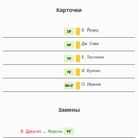
Карточки
Б. Йоциц
18'
Дж. Сиве
44'
Е. Тесленко
74'
И. Вуячич
76'
О. Иванов
90+3'
Замены
В. Дркусич
→
Жерсон
61'