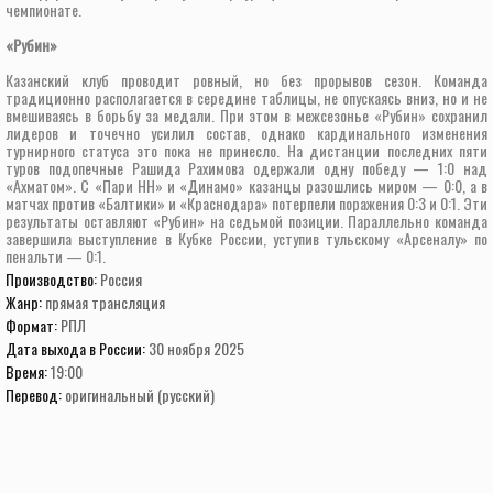
чемпионате.
«Рубин»
Казанский клуб проводит ровный, но без прорывов сезон. Команда
традиционно располагается в середине таблицы, не опускаясь вниз, но и не
вмешиваясь в борьбу за медали. При этом в межсезонье «Рубин» сохранил
лидеров и точечно усилил состав, однако кардинального изменения
турнирного статуса это пока не принесло. На дистанции последних пяти
туров подопечные Рашида Рахимова одержали одну победу — 1:0 над
«Ахматом». С «Пари НН» и «Динамо» казанцы разошлись миром — 0:0, а в
матчах против «Балтики» и «Краснодара» потерпели поражения 0:3 и 0:1. Эти
результаты оставляют «Рубин» на седьмой позиции. Параллельно команда
завершила выступление в Кубке России, уступив тульскому «Арсеналу» по
пенальти — 0:1.
Производство:
Россия
Жанр:
прямая трансляция
Формат:
РПЛ
Дата выхода в России:
30 ноября 2025
Время:
19:00
Перевод:
оригинальный (русский)