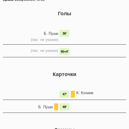
Голы
Б. Пуши
36'
(пас: не указан)
(пас: не указан)
90+4'
Карточки
К. Кочиев
47'
Б. Пуши
48'