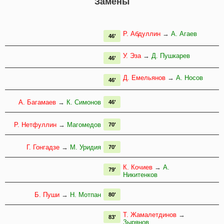
Замены
Р. Абдуллин
→
А. Агаев
46'
У. Эза
→
Д. Пушкарев
46'
Д. Емельянов
→
А. Носов
46'
А. Багамаев
→
К. Симонов
46'
Р. Нетфуллин
→
Магомедов
70'
Г. Гонгадзе
→
М. Уридия
70'
К. Кочиев
→
А.
79'
Никитенков
Б. Пуши
→
Н. Мотпан
80'
Т. Жамалетдинов
→
83'
Зырянов