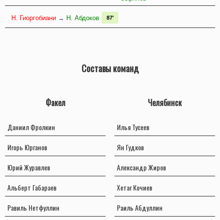
Н. Гиоргобиани
→
Н. Абдоков
87'
Составы команд
Факел
Челябинск
Даниил Фролкин
Илья Тусеев
Игорь Юрганов
Ян Гудков
Юрий Журавлев
Александр Жиров
Альберт Габараев
Хетаг Кочиев
Равиль Нетфуллин
Раиль Абдуллин