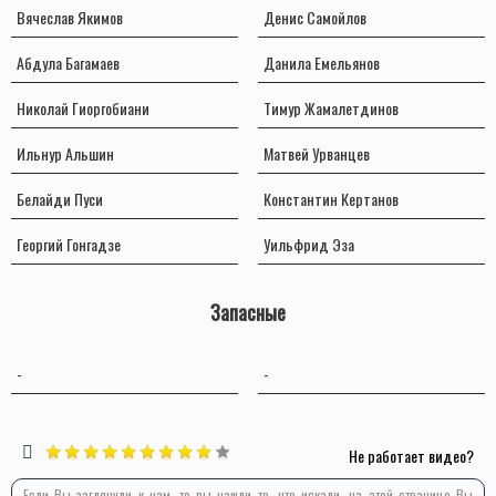
Вячеслав Якимов
Денис Самойлов
Абдула Багамаев
Данила Емельянов
Николай Гиоргобиани
Тимур Жамалетдинов
Ильнур Альшин
Матвей Урванцев
Белайди Пуси
Константин Кертанов
Георгий Гонгадзе
Уильфрид Эза
Запасные
-
-
Не работает видео?
Если Вы заглянули к нам, то вы нашли то, что искали, на этой странице Вы