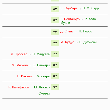
В. Одоберт
→
П. М. Сарр
66'
Р. Бентанкур
→
Р. Коло
66'
Муани
Д. Спенс
→
П. Порро
78'
М. Кудус
→
Б. Джонсон
78'
Л. Троссар
→
Н. Мадуеке
78'
М. Мерино
→
Э. Нванери
88'
П. Инкапи
→
Москера
88'
Р. Калафиори
→
М. Льюис-
90'
Скелли