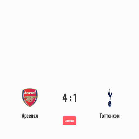
4 : 1
Арсенал
Тоттенхэм
Завершён