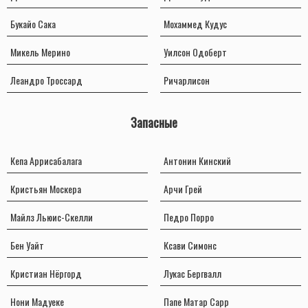
Букайо Сака
Мохаммед Кудус
Микель Мерино
Уилсон Одоберт
Леандро Троссард
Ричарлисон
Запасные
Кепа Аррисабалага
Антонин Кинский
Кристьян Москера
Арчи Грей
Майлз Льюис-Скелли
Педро Порро
Бен Уайт
Ксави Симонс
Кристиан Нёргорд
Лукас Бергвалл
Нони Мадуеке
Папе Матар Сарр