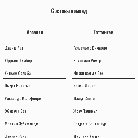
Составы команд
Арсенал
Тоттенхэм
Давид Рая
Гульельмо Вичарио
Юррьен Тимбер
Кристиан Ромеро
Уильям Салиба
Микки ван де Вен
Пьеро Инкапье
Кевин Данзо
Риккардо Калафиори
Джед Спенс
Эберечи Эзе
Жоау Палинья
Мартин Зубименди
Родриго Бентанкур
Деклан Райс
Дестини Удоги