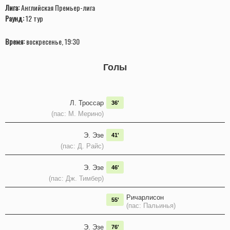
Лига:
Английская Премьер-лига
Раунд:
12 тур
Время:
воскресенье, 19:30
Голы
Л. Троссар
36'
(пас: М. Мерино)
Э. Эзе
41'
(пас: Д. Райс)
Э. Эзе
46'
(пас: Дж. Тимбер)
Ричарлисон
55'
(пас: Пальинья)
Э. Эзе
76'