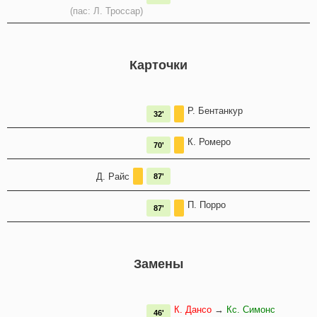
(пас: Л. Троссар)
Карточки
Р. Бентанкур
32'
К. Ромеро
70'
Д. Райс
87'
П. Порро
87'
Замены
К. Дансо
→
Кс. Симонс
46'