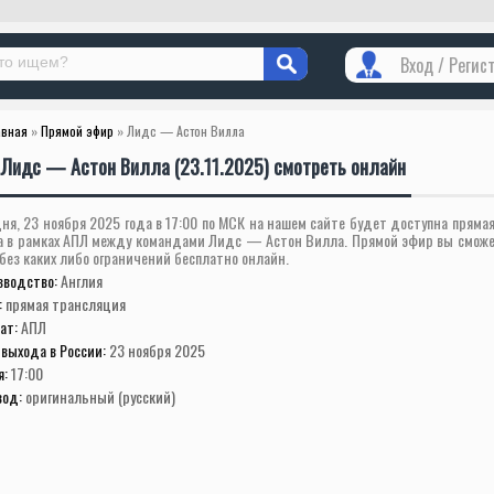
Вход / Регис
авная
»
Прямой эфир
» Лидс — Астон Вилла
Лидс — Астон Вилла (23.11.2025) смотреть онлайн
ня, 23 ноября 2025 года в 17:00 по МСК на нашем сайте будет доступна пряма
а в рамках АПЛ между командами Лидс — Астон Вилла. Прямой эфир вы смож
 без каких либо ограничений бесплатно онлайн.
зводство:
Англия
:
прямая трансляция
ат:
АПЛ
выхода в России:
23 ноября 2025
я:
17:00
вод:
оригинальный (русский)