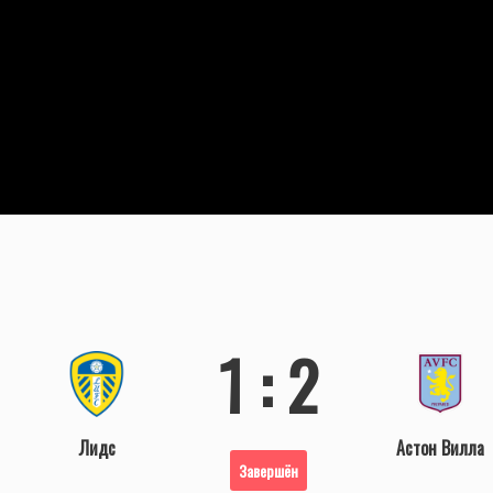
1 : 2
Лидс
Астон Вилла
Завершён