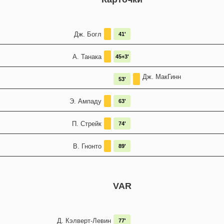
Дж. Богл
41'
А. Танака
45+3'
Дж. МакГинн
53'
Э. Ампаду
63'
П. Стрейк
74'
В. Гнонто
89'
VAR
Д. Кэлверт-Левин
77'