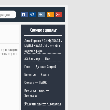
трация
Свежие сериалы:
Лига Европы / СИМУЛКАСТ /
МУЛЬТИКАСТ / 4 матчей в
я трансляция
одном эфире
ете смотреть
АЗ Алкмаар — Ноа
Генк — Динамо Загреб
Болонья — Бранн
Сельта — ПАОК
Кристал Пэлас —
Зриньски
Фиорентина — Ягеллония