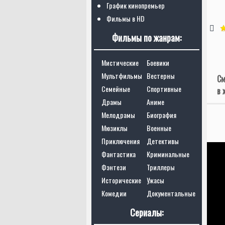
График кинопремьер
Фильмы в HD
Фильмы по жанрам:
Мистические
Боевики
Мультфильмы
Вестерны
См
Семейные
Спортивные
в 
Драмы
Аниме
Мелодрамы
Биография
Мюзиклы
Военные
Приключения
Детективы
Фантастика
Криминальные
Фэнтези
Триллеры
Исторические
Ужасы
Комедии
Документальные
Сериалы: