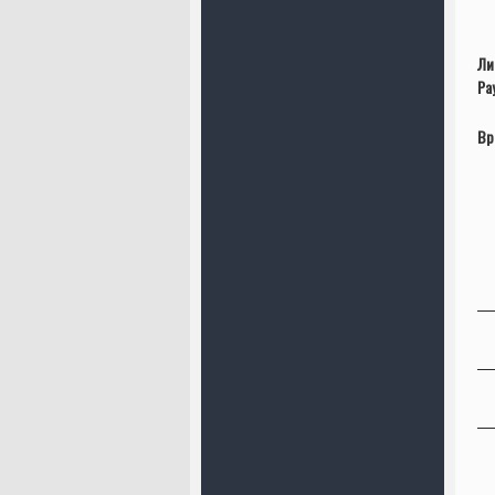
Ли
Ра
Вр