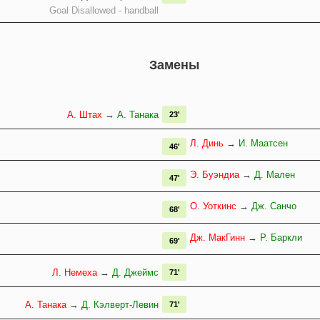
Goal Disallowed - handball
Замены
А. Штах
→
А. Танака
23'
Л. Динь
→
И. Маатсен
46'
Э. Буэндиа
→
Д. Мален
47'
О. Уоткинс
→
Дж. Санчо
68'
Дж. МакГинн
→
Р. Баркли
69'
Л. Немеха
→
Д. Джеймс
71'
А. Танака
→
Д. Кэлверт-Левин
71'