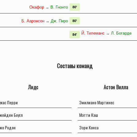
Окафор
→
В. Гнонто
80'
Б. Ааронсон
→
Дж. Пиро
80'
Й. Тилеманс
→
Л. Богарде
84'
Составы команд
Лидс
Астон Вилла
укас Перри
Эмилиано Мартинес
жейден Боугл
Мэтти Кэш
жо Родон
Эзри Конса