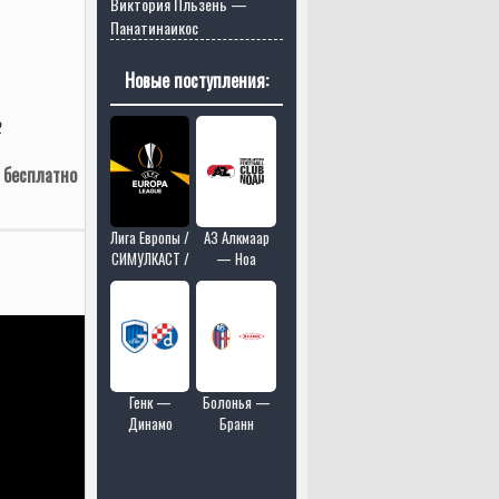
Виктория Пльзень —
Панатинаикос
Новые поступления:
2
 бесплатно
Лига Европы /
АЗ Алкмаар
СИМУЛКАСТ /
— Ноа
МУЛЬТИКАСТ
/ 4 матчей в
одном эфире
Генк —
Болонья —
Динамо
Бранн
Загреб