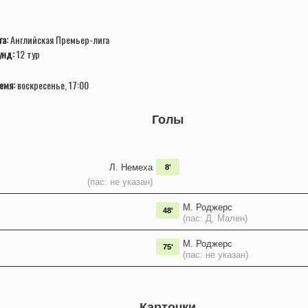
га:
Английская Премьер-лига
унд:
12 тур
емя:
воскресенье, 17:00
Голы
Л. Немеха
8'
(пас: не указан)
М. Роджерс
48'
(пас: Д. Мален)
М. Роджерс
75'
(пас: не указан)
Карточки