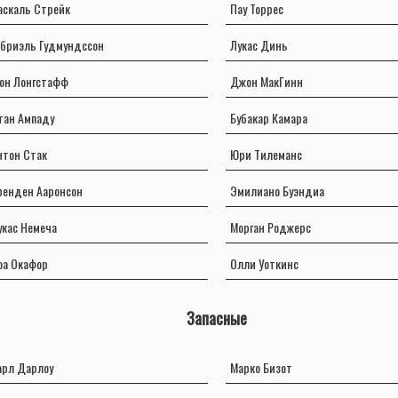
аскаль Стрейк
Пау Торрес
абриэль Гудмундссон
Лукас Динь
он Лонгстафф
Джон МакГинн
тан Ампаду
Бубакар Камара
нтон Стак
Юри Тилеманс
ренден Ааронсон
Эмилиано Буэндиа
укас Немеча
Морган Роджерс
оа Окафор
Олли Уоткинс
Запасные
арл Дарлоу
Марко Бизот