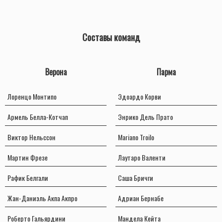
Составы команд
Верона
Парма
Лоренцо Монтипо
Эдоардо Корви
Армель Белла-Котчап
Энрико Дель Пратo
Виктор Нельссон
Mariano Troilo
Мартин Фрезе
Лаутаро Валенти
Рафик Белгали
Саша Бричги
Жан-Даниэль Акпа Акпро
Адриан Бернабе
Роберто Гальярдини
Мандела Кейта