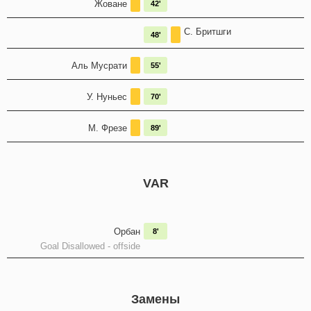
Жоване
42'
С. Бритшги
48'
Аль Мусрати
55'
У. Нуньес
70'
М. Фрезе
89'
VAR
Орбан
8'
Goal Disallowed - offside
Замены