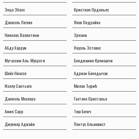
Энцо Эбосс
Кристиан Ордоньес
Даниэль Оегоке
Яков Ондрайка
Николас Валентини
Эрнани
Абду Харруи
Науэль Эстевес
Мутассим Аль-Мусрати
Бенджамин Кремашчи
Шейх Ниассе
Адриан Бенедычак
Иэллу Сантьяго
Милан Ђурић
Даниэль Москера
Гаэтано Ористаньо
Амин Сарр
Тяш Бегич
Джуниор Аджайи
Понтус Альмквист