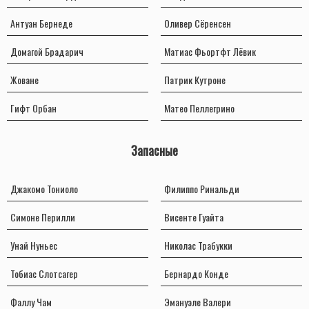
Антуан Бернеде
Оливер Сёренсен
Домагой Брадарич
Матиас Фьортфт Лёвик
Жоване
Патрик Кутроне
Гифт Орбан
Матео Пеллегрино
Запасные
Джакомо Тониоло
Филиппо Ринальди
Симоне Перилли
Висенте Гуайта
Унай Нуньес
Николас Трабукки
Тобиас Слотсагер
Бернардо Конде
Фаллу Чам
Эмануэле Валери