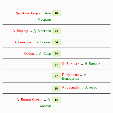
Дж. Акпа Акпро
→
Аль
46'
Мусрати
А. Бернед
→
Д. Москера
54'
В. Нельсон
→
У. Нуньес
64'
Орбан
→
А. Сарр
64'
С. Бритшги
→
Э. Валери
77'
П. Кутроне
→
А.
77'
Бенедычак
А. Бернабе
→
Эстевес
85'
А. Белла-Котчап
→
А.
88'
Харруи