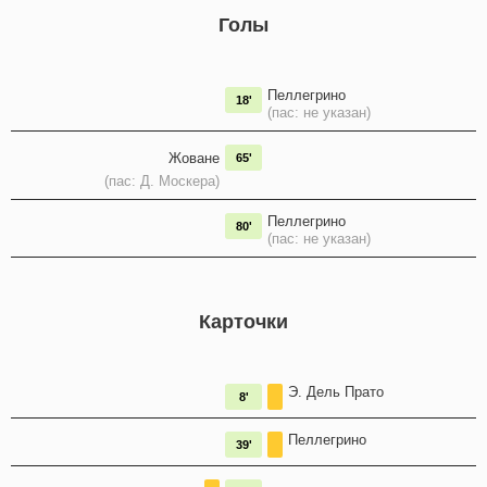
Голы
Пеллегрино
18'
(пас: не указан)
Жоване
65'
(пас: Д. Москера)
Пеллегрино
80'
(пас: не указан)
Карточки
Э. Дель Пратo
8'
Пеллегрино
39'