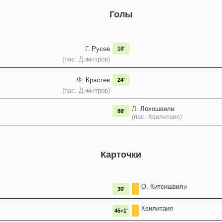
Голы
Г. Русев
10'
(пас: Димитров)
Ф. Крастев
24'
(пас: Димитров)
Л. Лохошвили
88'
(пас: Квилитаия)
Карточки
О. Китеишвили
30'
Квилитаия
45+1'