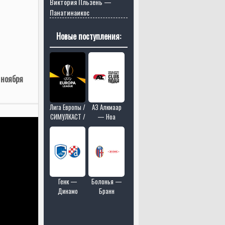
Виктория Пльзень —
Панатинаикос
Новые поступления:
 ноября
Лига Европы /
АЗ Алкмаар
СИМУЛКАСТ /
— Ноа
МУЛЬТИКАСТ
/ 4 матчей в
одном эфире
Генк —
Болонья —
Динамо
Бранн
Загреб