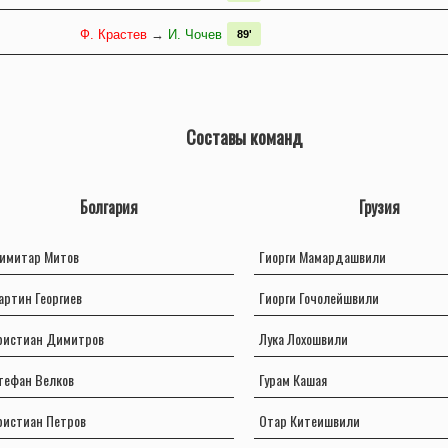
Ф. Крастев
→
И. Чочев
89'
Составы команд
Болгария
Грузия
имитар Митов
Гиорги Мамардашвили
артин Георгиев
Гиорги Гочолейшвили
ристиан Димитров
Лука Лохошвили
тефан Велков
Гурам Кашая
ристиан Петров
Отар Китеишвили