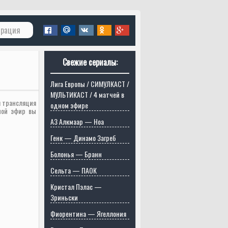
трация
Свежие сериалы:
Лига Европы / СИМУЛКАСТ /
МУЛЬТИКАСТ / 4 матчей в
я трансляция
одном эфире
мой эфир вы
АЗ Алкмаар — Ноа
Генк — Динамо Загреб
Болонья — Бранн
Сельта — ПАОК
Кристал Пэлас —
Зриньски
Фиорентина — Ягеллония