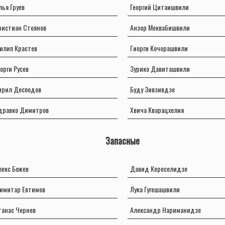
лья Груев
Георгий Цитаишвили
ристиан Стоянов
Анзор Меквабишвили
илип Крастев
Гиорги Кочорашвили
еорги Русев
Зурико Давиташвили
ирил Десподов
Буду Зивзивдзе
дравко Димитров
Хвича Кварацхелия
Запасные
лекс Божев
Давид Кереселидзе
имитар Евтимов
Лука Гугешашвили
танас Чернев
Александр Нариманидзе