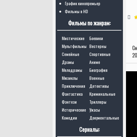
График кинопремьер
Фильмы в HD
Фильмы по жанрам:
Мистические
Боевики
Мультфильмы
Вестерны
См
Семейные
Спортивные
20
Драмы
Аниме
Мелодрамы
Биография
Мюзиклы
Военные
Приключения
Детективы
Фантастика
Криминальные
Фэнтези
Триллеры
Исторические
Ужасы
Комедии
Документальные
Сериалы: