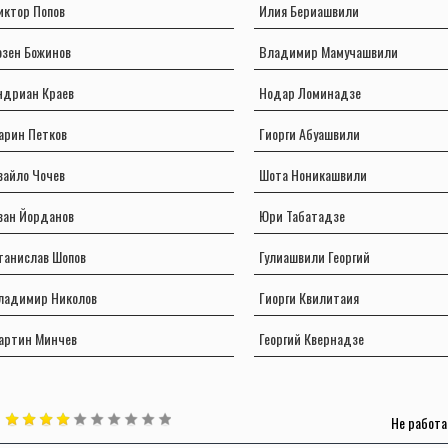
иктор Попов
Илия Бериашвили
озен Божинов
Владимир Мамучашвили
ндриан Краев
Нодар Ломинадзе
арин Петков
Гиорги Абуашвили
вайло Чочев
Шота Ноникашвили
ван Йорданов
Юри Табатадзе
танислав Шопов
Гулиашвили Георгий
ладимир Николов
Гиорги Квилитаия
артин Минчев
Георгий Квернадзе
Не работа