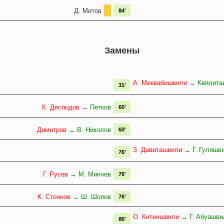
Д. Митов
84'
Замены
А. Меквабишвили
→
Квилита
31'
К. Десподов
→
Петков
60'
Димитров
→
В. Николов
60'
З. Давиташвили
→
Г. Гуляшв
76'
Г. Русев
→
М. Минчев
76'
К. Стоянов
→
Ш. Шопов
76'
О. Китеишвили
→
Г. Абуашви
86'