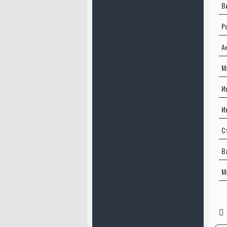
В
Р
А
М
И
И
С
В
М