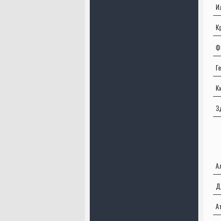
И
К
Ф
Г
К
З
А
Д
А