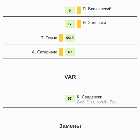
П. Вишневский
5'
Н. Залевски
17'
Т. Теума
45+3'
А. Сатариано
49'
VAR
К. Свидерски
63'
Goal Disallowed - Foul
Замены