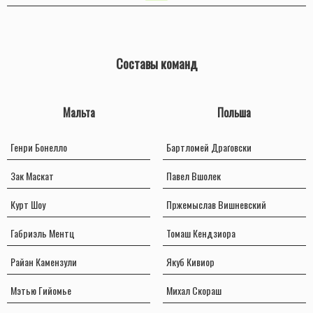
Составы команд
Мальта
Польша
Генри Бонелло
Бартломей Драґовски
Зак Маскат
Павел Вшолек
Курт Шоу
Пржемыслав Вишневский
Габриэль Ментц
Томаш Кендзиора
Райан Камензули
Якуб Кивиор
Мэтью Гийомье
Михал Скораш