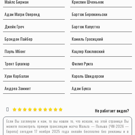
Майлс Бирман
Криспин Шченьняк
Адам Магри Оверенд
Бартож Бережиньски
Джейк Греч
Бартож Капустка
Брэндон Пайбер
Камиль Гросицкий
Пауль Мбонг
Кацпер Кожловский
Трент Бухагиар
Филип Ружга
Хуан Корбалан
Кароль Швидерски
Андреа Заммит
Адам Букса
Не работает видео?
Если Вы заглянули к нам, то вы нашли то, что искали, на этой странице Вы
можете посмотреть прямую трансляцию матча Мальта — Польша (ЧМ-2026 —
Европа) сегодня 17 ноября 2025 года онлайн бесплатно без рекламы и в