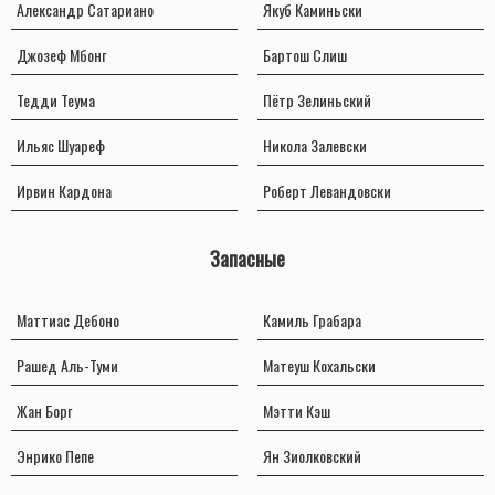
Александр Сатариано
Якуб Каминьски
Джозеф Мбонг
Бартош Слиш
Тедди Теума
Пётр Зелиньский
Ильяс Шуареф
Никола Залевски
Ирвин Кардона
Роберт Левандовски
Запасные
Маттиас Дебоно
Камиль Грабара
Рашед Аль-Туми
Матеуш Кохальски
Жан Борг
Мэтти Кэш
Энрико Пепе
Ян Зиолковский