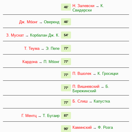
Н. Залевски
→
К.
46'
Свидерски
Дж. Мбонг
→
Оверенд
46'
З. Мускат
→
Корбалан Дж. К.
54'
Т. Теума
→
Э. Пепе
77'
Кардона
→
П. Мбонг
77'
П. Вшолек
→
К. Гросицки
77'
П. Вишневский
→
Б.
77'
Бережинский
Б. Слиш
→
Капустка
77'
Г. Ментц
→
Т. Бугаир
87'
Каминский
→
Ф. Розга
90'