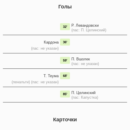
Голы
Р. Левандовски
32'
(пас: П. Целинский)
Кардона
36'
(пас: не указан)
П. Вшолек
59'
(пас: не указан)
Т. Теума
68'
(пенальти) (пас: не указан)
П. Целинский
85'
(пас: Капустка)
Карточки