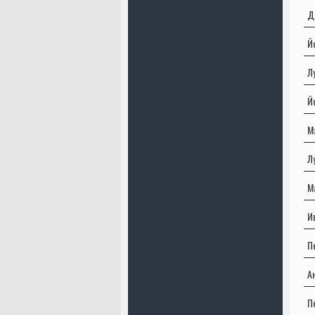
Д
Й
Л
Й
М
Л
М
И
П
А
П