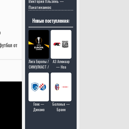
Виктория Пльзень —
Панатинаикос
Новые поступления:
0
футбол от
Лига Европы /
АЗ Алкмаар
СИМУЛКАСТ /
— Ноа
МУЛЬТИКАСТ
/ 4 матчей в
одном эфире
Генк —
Болонья —
Динамо
Бранн
Загреб