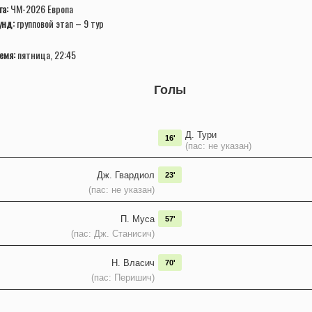
га:
ЧМ-2026 Европа
унд:
групповой этап – 9 тур
емя:
пятница, 22:45
Голы
Д. Тури
16'
(пас: не указан)
Дж. Гвардиол
23'
(пас: не указан)
П. Муса
57'
(пас: Дж. Станисич)
Н. Власич
70'
(пас: Перишич)