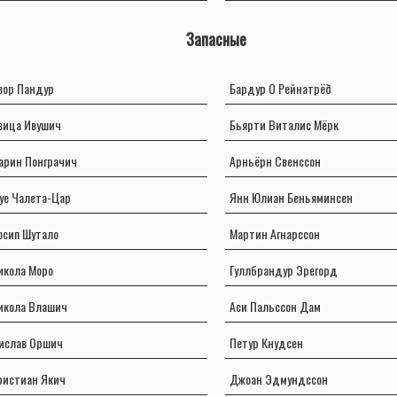
Запасные
вор Пандур
Бардур О Рейнатрёð
вица Ивушич
Бьярти Виталис Мёрк
арин Понграчич
Арньёрн Свенссон
уе Чалета-Цар
Янн Юлиан Беньяминсен
осип Шутало
Мартин Агнарссон
икола Моро
Гуллбрандур Эрегорд
икола Влашич
Аси Пальссон Дам
ислав Оршич
Петур Кнудсен
ристиан Якич
Джоан Эдмундссон