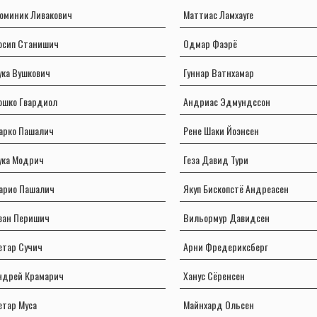
оминик Ливакович
Маттиас Ламхауге
осип Станишич
Одмар Фаэрё
ука Вушкович
Гуннар Ватнхамар
ошко Гвардиол
Андриас Эдмундссон
арко Пашалич
Рене Шаки Йоэнсен
ука Модрич
Геза Давид Тури
арио Пашалич
Якуп Бископстё Андреасен
ван Перишич
Вильормур Давидсен
етар Сучич
Арни Фредериксберг
ндрей Крамарич
Ханус Сёренсен
етар Муса
Майнхард Ольсен