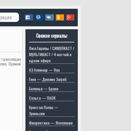
трация
Свежие сериалы:
Лига Европы / СИМУЛКАСТ /
МУЛЬТИКАСТ / 4 матчей в
я трансляция
одном эфире
ова. Прямой
АЗ Алкмаар — Ноа
Генк — Динамо Загреб
Болонья — Бранн
Сельта — ПАОК
Кристал Пэлас —
Зриньски
Фиорентина — Ягеллония