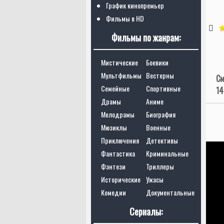
График кинопремьер
Фильмы в HD
Фильмы по жанрам:
Мистические
Боевики
Мультфильмы
Вестерны
См
Семейные
Спортивные
14
Драмы
Аниме
Мелодрамы
Биография
Мюзиклы
Военные
Приключения
Детективы
Фантастика
Криминальные
Фэнтези
Триллеры
Исторические
Ужасы
Комедии
Документальные
Сериалы: