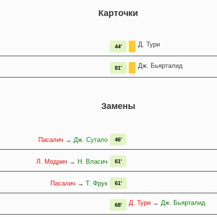
Карточки
Д. Тури
44'
Дж. Бьярталид
81'
Замены
Пасалич
→
Дж. Сутало
46'
Л. Модрич
→
Н. Власич
61'
Пасалич
→
Т. Фрук
61'
Д. Тури
→
Дж. Бьярталид
68'