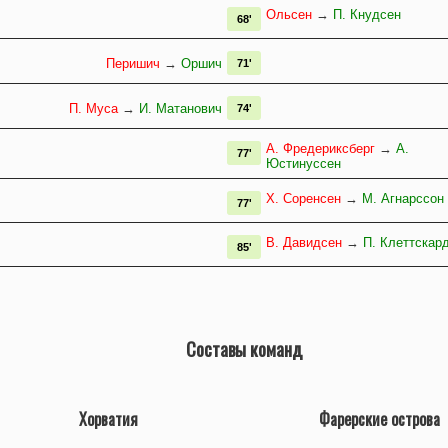
Ольсен
→
П. Кнудсен
68'
Перишич
→
Оршич
71'
П. Муса
→
И. Матанович
74'
А. Фредериксберг
→
А.
77'
Юстинуссен
Х. Соренсен
→
М. Агнарссон
77'
В. Давидсен
→
П. Клеттскар
85'
Составы команд
Хорватия
Фарерские острова