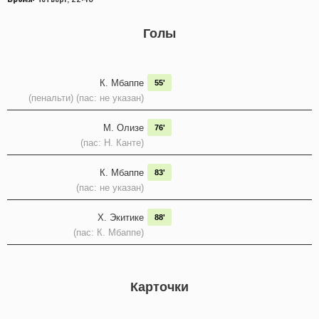
Голы
К. Мбаппе
55'
(пенальти) (пас: не указан)
М. Олизе
76'
(пас: Н. Канте)
К. Мбаппе
83'
(пас: не указан)
Х. Экитике
88'
(пас: К. Мбаппе)
Карточки