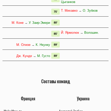
Цыганков
Т. Михавко
→
О. Зубков
75'
М. Коне
→
У. Заир-Эмери
80'
Й. Ярмолюк
→
Волошин.
85'
М. Олизе
→
К. Нкунку
89'
Дж. Кунде
→
М. Густо
89'
Составы команд
Франция
Украина
Майк Меньян
Анатолий Трубин