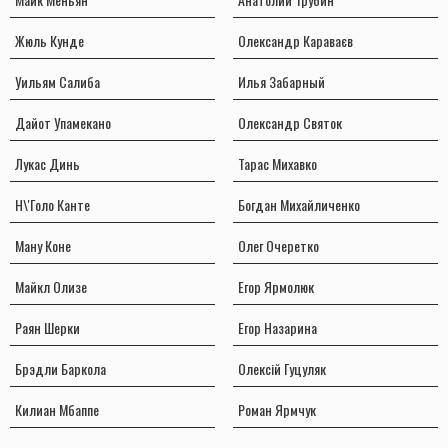
Жюль Кунде
Олександр Караваєв
Уильям Салиба
Илья Забарный
Дайот Упамекано
Олександр Святок
Лукас Динь
Тарас Михавко
Н\'Голо Канте
Богдан Михайличенко
Ману Коне
Олег Очеретко
Майкл Олизе
Егор Ярмолюк
Раян Шерки
Егор Назарина
Брэдли Баркола
Олексій Гуцуляк
Килиан Мбаппе
Роман Ярмчук