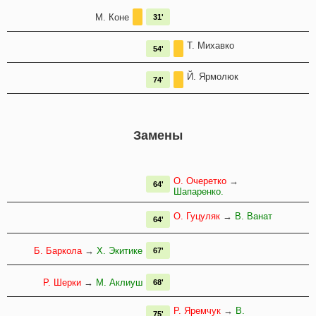
М. Коне
31'
Т. Михавко
54'
Й. Ярмолюк
74'
Замены
О. Очеретко
→
64'
Шапаренко.
О. Гуцуляк
→
В. Ванат
64'
Б. Баркола
→
Х. Экитике
67'
Р. Шерки
→
М. Аклиуш
68'
Р. Яремчук
→
В.
75'