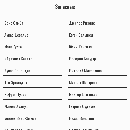
Запасные
Брис Самба
Дмитро Ризник
Лукас Шевалье
Евген Волынец
Мало Густо
Юхим Конопля
Ибрахима Конате
Валерий Бондар
Лукас Эрнандес
Виталий Миколенко
Тэо Эрнандес
Микола Шапаренко
Кефрен Турам
Виктор Цыганков
Магнес Аклиуш
Георгий Судаков
Уоррен Заир-Эмери
Назар Волошин
Кристофер Нкунку
Олександр Зубков