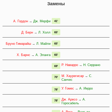
Замены
А. Гордон
→
Дж. Мерфи
41'
Д. Берн
→
Л. Холл
65'
Бруно Гимарайш
→
Л. Майли
65'
Х. Барнс
→
А. Эланга
65'
Р. Наварро
→
Н. Серрано
69'
М. Хаурегисар
→
С.
70'
Санчес
У. Гомес
→
А. Иерро
78'
Дж. Аресо
→
А.
78'
Горосабель
А. Рего
→
Руис де