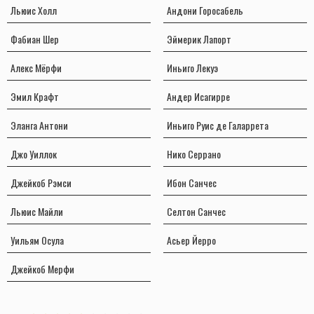
Льюис Холл
Андони Горосабель
Фабиан Шер
Эймерик Лапорт
Алекс Мёрфи
Иньиго Лекуэ
Эмил Крафт
Андер Исагирре
Эланга Антони
Иньиго Руис де Галаррета
Джо Уиллок
Нико Серрано
Джейкоб Рэмси
Ибон Санчес
Льюис Майли
Селтон Санчес
Уильям Осула
Асьер Йерро
Джейкоб Мерфи