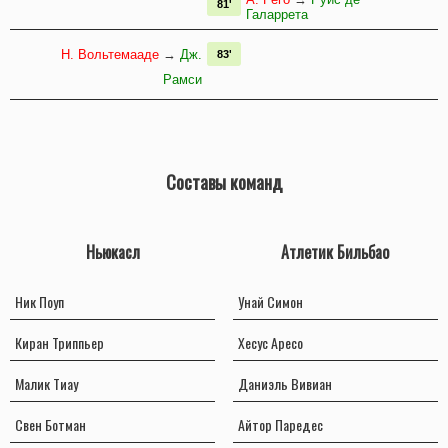
81'
Галаррета
Н. Вольтемааде
→
Дж.
83'
Рамси
Составы команд
Ньюкасл
Атлетик Бильбао
Ник Поуп
Унай Симон
Киран Триппьер
Хесус Аресо
Малик Тиау
Даниэль Вивиан
Свен Ботман
Айтор Паредес