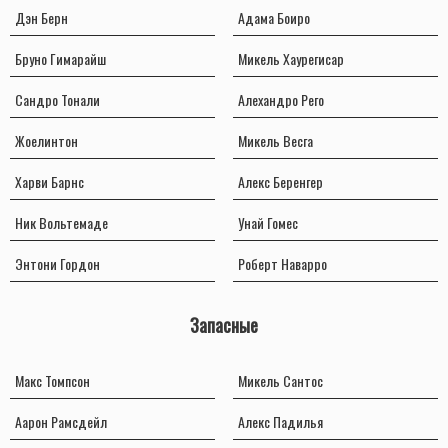
Дэн Берн
Адама Боиро
Бруно Гимарайш
Микель Хаурегисар
Сандро Тонали
Алехандро Рего
Жоелинтон
Микель Весга
Харви Барнс
Алекс Беренгер
Ник Вольтемаде
Унай Гомес
Энтони Гордон
Роберт Наварро
Запасные
Макс Томпсон
Микель Сантос
Аарон Рамсдейл
Алекс Падилья