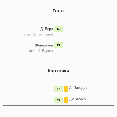
Голы
Д. Берн
11'
(пас: К. Триппьер)
Жоелинтон
49'
(пас: Х. Барнс)
Карточки
А. Паредес
57'
Дж. Аресо
69'