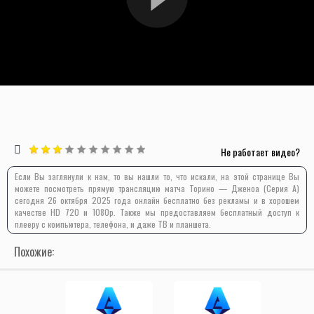
Не работает видео?
Если Вы заглянули к нам, то вы нашли то, что искали, на этой странице Вы
можете посмотреть прямую трансляцию матча Торино — Дженоа (Серия А)
сегодня 26 октября 2025 года онлайн бесплатно без рекламы и в хорошем
качестве HD 720 и 1080p. Также мы предоставляем бесплатный доступ к
плееру с компьютера, телефона, и даже ТВ и планшета.
Похожие: