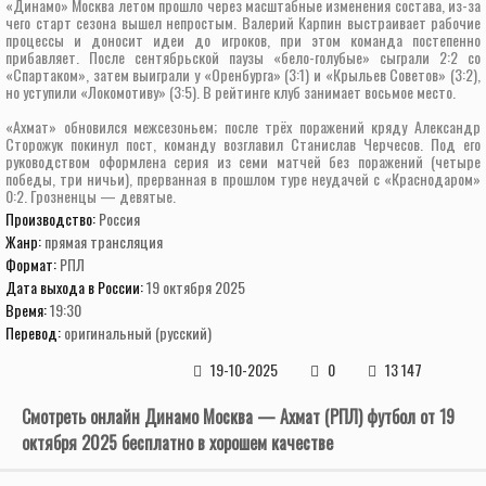
«Динамо» Москва летом прошло через масштабные изменения состава, из-за
чего старт сезона вышел непростым. Валерий Карпин выстраивает рабочие
процессы и доносит идеи до игроков, при этом команда постепенно
прибавляет. После сентябрьской паузы «бело-голубые» сыграли 2:2 со
«Спартаком», затем выиграли у «Оренбурга» (3:1) и «Крыльев Советов» (3:2),
но уступили «Локомотиву» (3:5). В рейтинге клуб занимает восьмое место.
«Ахмат» обновился межсезоньем; после трёх поражений кряду Александр
Сторожук покинул пост, команду возглавил Станислав Черчесов. Под его
руководством оформлена серия из семи матчей без поражений (четыре
победы, три ничьи), прерванная в прошлом туре неудачей с «Краснодаром»
0:2. Грозненцы — девятые.
Производство:
Россия
Жанр:
прямая трансляция
Формат:
РПЛ
Дата выхода в России:
19 октября 2025
Время:
19:30
Перевод:
оригинальный (русский)
19-10-2025
0
13 147
Смотреть онлайн Динамо Москва — Ахмат (РПЛ) футбол от 19
октября 2025 бесплатно в хорошем качестве