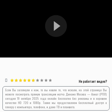
Не работает видео?
Если Вы заглянули к нам, то вы нашли то, что искали, на этой странице Вы
можете посмотреть прямую трансляцию матча Динамо Москва — Ахмат (РПЛ)
сегодня 19 октября 2025 года онлайн бесплатно без рекламы и в хорошем
качестве HD 720 и 1080p. Также мы предоставляем бесплатный доступ к
плееру с компьютера, телефона, и даже ТВ и планшета.