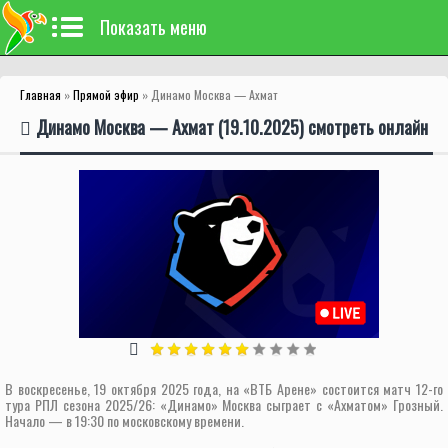
Показать меню
Главная
»
Прямой эфир
» Динамо Москва — Ахмат
Динамо Москва — Ахмат (19.10.2025) смотреть онлайн
В воскресенье, 19 октября 2025 года, на «ВТБ Арене» состоится матч 12-го
тура РПЛ сезона 2025/26: «Динамо» Москва сыграет с «Ахматом» Грозный.
Начало — в 19:30 по московскому времени.