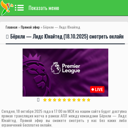
Показать меню
Главная
»
Прямой эфир
» Бёрнли — Лидс Юнайтед
Бёрнли — Лидс Юнайтед (18.10.2025) смотреть онлайн
Сегодня, 18 октября 2025 года в 17:00 по МСК на нашем сайте будет доступна
прямая трансляция матча в рамках АПЛ между командами Бёрнли — Лидс
Юнайтед. Прямой эфир вы сможете смотреть у нас без каких либо
ограничений бесплатно онлайн.