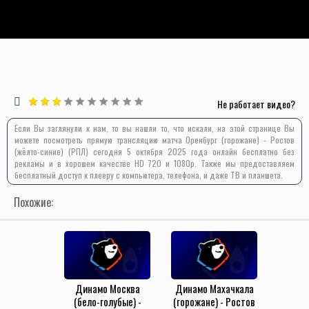
Не работает видео?
Если Вы заглянули к нам, то вы нашли то, что искали, на этой странице Вы
можете посмотреть прямую трансляцию матча Оренбург (горожане) - Ростов
(жёлто-синие) (РПЛ) сегодня 5 октября 2025 года онлайн бесплатно без
рекламы и в хорошем качестве HD 720 и 1080p. Также мы предоставляем
бесплатный доступ к плееру с компьютера, телефона, и даже ТВ и планшета.
Похожие:
Динамо Москва
Динамо Махачкала
(бело-голубые) -
(горожане) - Ростов