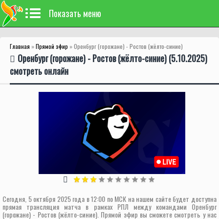
Показать меню
Главная
»
Прямой эфир
» Оренбург (горожане) - Ростов (жёлто-синие)
Оренбург (горожане) - Ростов (жёлто-синие) (5.10.2025)
смотреть онлайн
Сегодня, 5 октября 2025 года в 12:00 по МСК на нашем сайте будет доступна
прямая трансляция матча в рамках РПЛ между командами Оренбург
(горожане) - Ростов (жёлто-синие). Прямой эфир вы сможете смотреть у нас