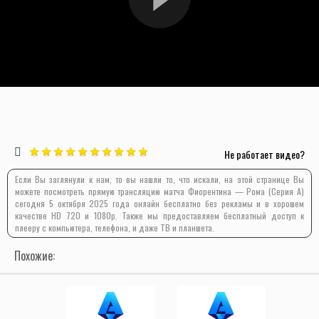
Не работает видео?
Если Вы заглянули к нам, то вы нашли то, что искали, на этой странице Вы
можете посмотреть прямую трансляцию матча Фиорентина — Рома (Серия А)
сегодня 5 октября 2025 года онлайн бесплатно без рекламы и в хорошем
качестве HD 720 и 1080p. Также мы предоставляем бесплатный доступ к
плееру с компьютера, телефона, и даже ТВ и планшета.
Похожие: