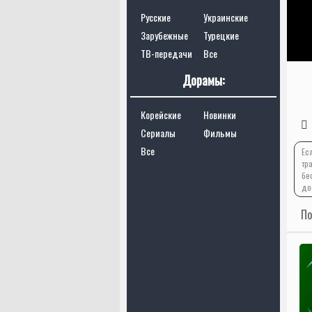
Русские
Украинские
Зарубежные
Турецкие
ТВ-передачи
Все
Дорамы:
Корейские
Новинки
Сериалы
Фильмы
Все
Ес
тр
бе
до
По