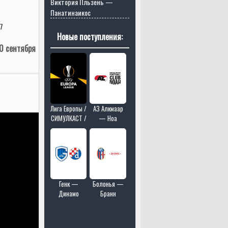
Виктория Пльзень —
Панатинаикос
7
Новые поступления:
0 сентября
Лига Европы /
АЗ Алкмаар
СИМУЛКАСТ /
— Ноа
МУЛЬТИКАСТ
/ 4 матчей в
одном эфире
Генк —
Болонья —
Динамо
Бранн
Загреб