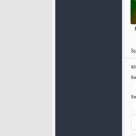
Ва
КО
Ва
Ва