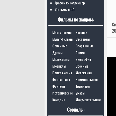
График кинопремьер
Фильмы в HD
Фильмы по жанрам:
См
20
Мистические
Боевики
Мультфильмы
Вестерны
Семейные
Спортивные
Драмы
Аниме
Мелодрамы
Биография
Мюзиклы
Военные
Приключения
Детективы
Фантастика
Криминальные
Фэнтези
Триллеры
Исторические
Ужасы
Комедии
Документальные
Сериалы: