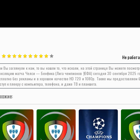
Не работа
ли Вы заглянули к нам, то вы нашли то, что искали, на этой странице Вы можете посмот
ансляцию матча Челси — Бенфика (Лига чемпионов УЕФА) сегодня 30 сентября 2025 г
сплатно без рекламы и в хорошем качестве HD 720 и 1080p. Также мы предоставляем 
ступ к плееру с компьютера, телефона, и даже ТВ и планшета.
хожие: