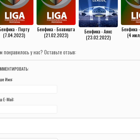
Бенфика - Порту
Бенфика - Боавишта
Бенфика 
Бенфика - Аякс
(7.04.2023)
(21.02.2023)
(4 июл
(23.02.2022)
м понравилось у нас? Оставьте отзыв:
ММЕНТИРОВАТЬ:
ше Имя:
ш E-Mail: