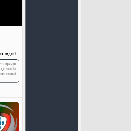
ет видео?
реть прямую
ода онлайн
бесплатный