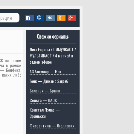
трация
Свежие сериалы:
Лига Европы / СИМУЛКАСТ /
МУЛЬТИКАСТ / 4 матчей в
СК на нашем
одном эфире
ча в рамках
 — Бенфика.
АЗ Алкмаар — Ноа
 каких либо
Генк — Динамо Загреб
Болонья — Бранн
Сельта — ПАОК
Кристал Пэлас —
Зриньски
Фиорентина — Ягеллония