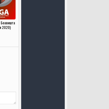
- Боавишта
я 2020)