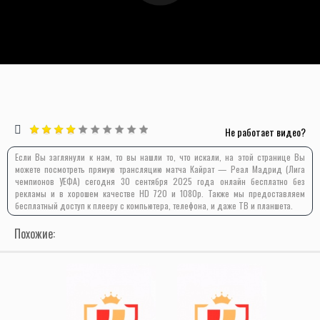
Не работает видео?
Если Вы заглянули к нам, то вы нашли то, что искали, на этой странице Вы
можете посмотреть прямую трансляцию матча Кайрат — Реал Мадрид (Лига
чемпионов УЕФА) сегодня 30 сентября 2025 года онлайн бесплатно без
рекламы и в хорошем качестве HD 720 и 1080p. Также мы предоставляем
бесплатный доступ к плееру с компьютера, телефона, и даже ТВ и планшета.
Похожие: