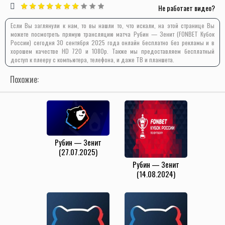
Не работает видео?
Если Вы заглянули к нам, то вы нашли то, что искали, на этой странице Вы
можете посмотреть прямую трансляцию матча Рубин — Зенит (FONBET Кубок
России) сегодня 30 сентября 2025 года онлайн бесплатно без рекламы и в
хорошем качестве HD 720 и 1080p. Также мы предоставляем бесплатный
доступ к плееру с компьютера, телефона, и даже ТВ и планшета.
Похожие:
Рубин — Зенит
(27.07.2025)
Рубин — Зенит
(14.08.2024)