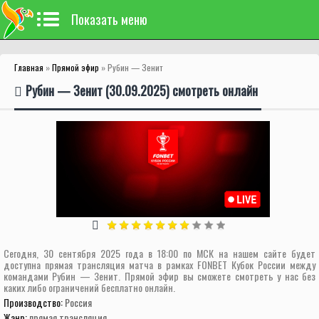
Показать меню
Главная
»
Прямой эфир
» Рубин — Зенит
Рубин — Зенит (30.09.2025) смотреть онлайн
Сегодня, 30 сентября 2025 года в 18:00 по МСК на нашем сайте будет
доступна прямая трансляция матча в рамках FONBET Кубок России между
командами Рубин — Зенит. Прямой эфир вы сможете смотреть у нас без
каких либо ограничений бесплатно онлайн.
Производство:
Россия
Жанр:
прямая трансляция