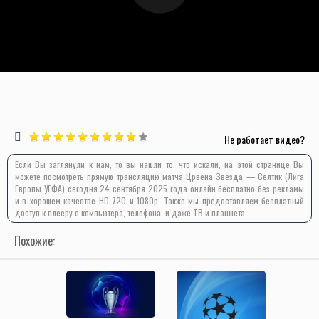
Не работает видео?
Если Вы заглянули к нам, то вы нашли то, что искали, на этой странице Вы
можете посмотреть прямую трансляцию матча Црвена Звезда — Селтик (Лига
Европы УЕФА) сегодня 24 сентября 2025 года онлайн бесплатно без рекламы
и в хорошем качестве HD 720 и 1080p. Также мы предоставляем бесплатный
доступ к плееру с компьютера, телефона, и даже ТВ и планшета.
Похожие: