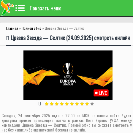
Показать меню
Главная
»
Прямой эфир
» Црвена Звезда — Селтик
Црвена Звезда — Селтик (24.09.2025) смотреть онлайн
Сегодня, 24 сентября 2025 года в 22:00 по МСК на нашем сайте будет
доступна прямая трансляция матча в рамках Лига Европы УЕФА между
командами Црвена Звезда — Селтик. Прямой эфир вы сможете смотреть у
нас без каких либо ограничений бесплатно онлайн.