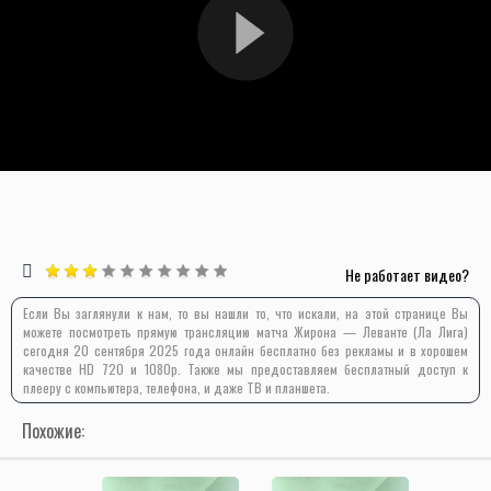
Не работает видео?
Если Вы заглянули к нам, то вы нашли то, что искали, на этой странице Вы
можете посмотреть прямую трансляцию матча Жирона — Леванте (Ла Лига)
сегодня 20 сентября 2025 года онлайн бесплатно без рекламы и в хорошем
качестве HD 720 и 1080p. Также мы предоставляем бесплатный доступ к
плееру с компьютера, телефона, и даже ТВ и планшета.
Похожие: