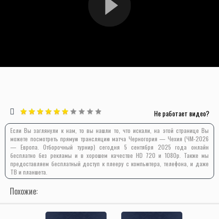
Не работает видео?
Если Вы заглянули к нам, то вы нашли то, что искали, на этой странице Вы
можете посмотреть прямую трансляцию матча Черногория — Чехия (ЧМ-2026
— Европа. Отборочный турнир) сегодня 5 сентября 2025 года онлайн
бесплатно без рекламы и в хорошем качестве HD 720 и 1080p. Также мы
предоставляем бесплатный доступ к плееру с компьютера, телефона, и даже
ТВ и планшета.
Похожие: