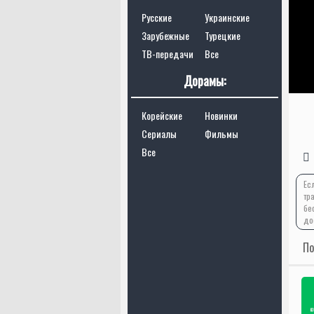
Русские
Украинские
Зарубежные
Турецкие
ТВ-передачи
Все
Дорамы:
Корейские
Новинки
Сериалы
Фильмы
Все
Ес
тр
бе
до
По