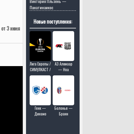
Виктория Пльзень —
Панатинаикос
Новые поступления:
 от 3 июня
Лига Европы /
АЗ Алкмаар
СИМУЛКАСТ /
— Ноа
МУЛЬТИКАСТ
/ 4 матчей в
одном эфире
Генк —
Болонья —
Динамо
Бранн
Загреб