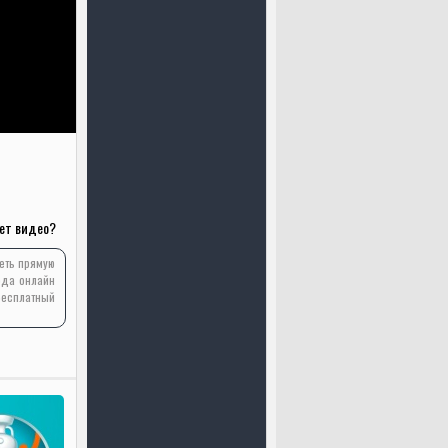
ет видео?
реть прямую
ода онлайн
бесплатный