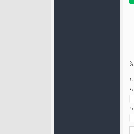
Ва
КО
Ва
Ва