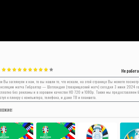
Не работа
ли Вы заглянули к нам, то вы нашли то, что искали, на этой странице Вы можете посмот
ансляцию матча Гибралтар — Шотландия (товарищеский матч) сегодня 3 июня 2024 г
сплатно без рекламы и в хорошем качестве HD 720 и 1080p. Также мы предоставляем 
ступ к плееру с компьютера, телефона, и даже ТВ и планшета.
хожие: