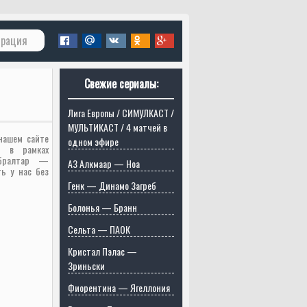
трация
Свежие сериалы:
Лига Европы / СИМУЛКАСТ /
МУЛЬТИКАСТ / 4 матчей в
 нашем сайте
одном эфире
а в рамках
ибралтар —
АЗ Алкмаар — Ноа
ь у нас без
Генк — Динамо Загреб
Болонья — Бранн
Сельта — ПАОК
Кристал Пэлас —
Зриньски
Фиорентина — Ягеллония