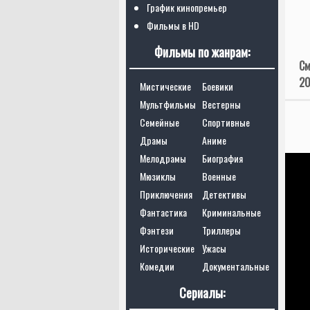
График кинопремьер
Фильмы в HD
Фильмы по жанрам:
См
20
Мистические
Боевики
Мультфильмы
Вестерны
Семейные
Спортивные
Драмы
Аниме
Мелодрамы
Биография
Мюзиклы
Военные
Приключения
Детективы
Фантастика
Криминальные
Фэнтези
Триллеры
Исторические
Ужасы
Комедии
Документальные
Сериалы: